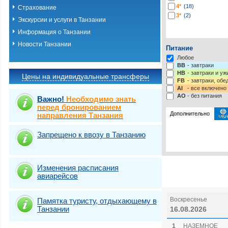
4*
(18)
Страхование
3*
(2)
Экскурсии и услуги в Танзании
Информация о Танзании
Новости Танзании
Питание
Любое
BB
- завтраки
HB
- завтраки и у
Цены на индивидуальные трансферы
FB
- завтраки, обе
AI
- все включено
AO
- без питания
Важно!
Необходимо знать
перед бронированием
Дополнительно
направления Танзания
Запрещено к ввозу в Танзанию
Выбрать стра
Изменения расписания
авиарейсов
Воскресенье
Памятка туристу, отдыхающему в
Танзании
16.08.2026
1
НАЗЕМНОЕ