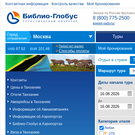
Контактная информация
Контроль качества
Моё бронирование
Звонок по России бесплат
8 (800) 775-2500
время работы
Туры
Москва
Пересчет валют
Моё бронирование
87.92
101.48
USD
EUR
Способы оплаты
Отдых в стране
Т
Маршрут тура
Контакты
Даты начала тура
Цены в Танзанию
От
Отели Танзании
До
Авиарейсы в Танзанию
Информация об Авиакомпаниях
Информация об Аэропортах
Категория отеля
Библио-Глобус в Аэропортах
Любая
Виза в Танзанию
5*
(23)