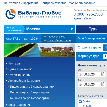
Контактная информация
Контроль качества
Моё бронирование
Звонок по России бесплат
8 (800) 775-2500
время работы
Туры
Москва
Пересчет валют
Моё бронирование
87.11
100.64
USD
EUR
Способы оплаты
Отдых в стране
Т
Маршрут тура
Контакты
Даты начала тура
Цены в Танзанию
От
Отели Танзании
До
Авиарейсы в Танзанию
Информация об Авиакомпаниях
Информация об Аэропортах
Категория отеля
Библио-Глобус в Аэропортах
Любая
Виза в Танзанию
5*
(23)