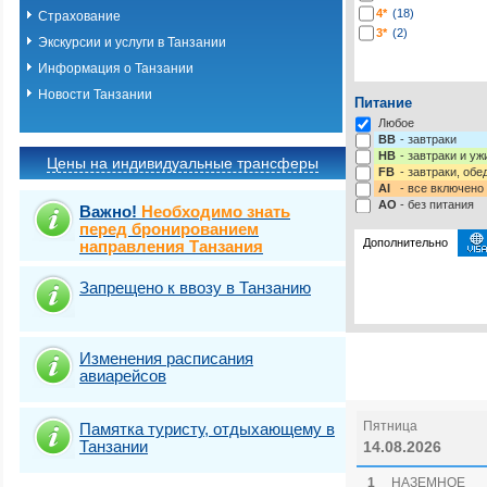
4*
(18)
Страхование
3*
(2)
Экскурсии и услуги в Танзании
Информация о Танзании
Новости Танзании
Питание
Любое
BB
- завтраки
HB
- завтраки и у
Цены на индивидуальные трансферы
FB
- завтраки, обе
AI
- все включено
AO
- без питания
Важно!
Необходимо знать
перед бронированием
Дополнительно
направления Танзания
Запрещено к ввозу в Танзанию
Выбрать стра
Изменения расписания
авиарейсов
Пятница
Памятка туристу, отдыхающему в
Танзании
14.08.2026
1
НАЗЕМНОЕ