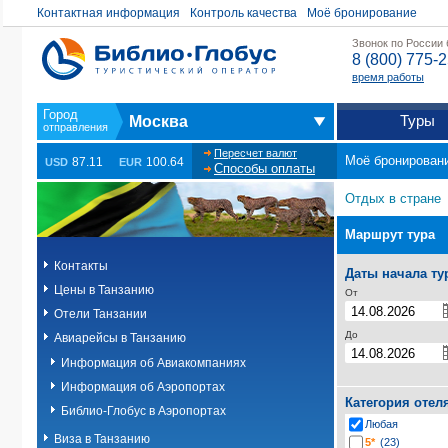
Контактная информация
Контроль качества
Моё бронирование
Звонок по России
8 (800) 775-
время работы
Туры
Москва
Пересчет валют
Моё бронирован
87.11
100.64
USD
EUR
Способы оплаты
Отдых в стране
Маршрут тура
Контакты
Даты начала ту
Цены в Танзанию
От
Отели Танзании
До
Авиарейсы в Танзанию
Информация об Авиакомпаниях
Информация об Аэропортах
Категория отел
Библио-Глобус в Аэропортах
Любая
Виза в Танзанию
5*
(23)