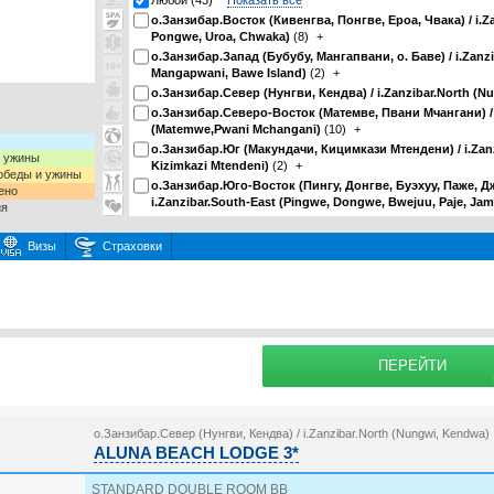
Любой (43)
Показать все
о.Занзибар.Восток (Кивенгва, Понгве, Ероа, Чвака) / i.Z
Pongwe, Uroa, Chwaka)
(8)
+
о.Занзибар.Запад (Бубубу, Мангапвани, о. Баве) / i.Zanz
Mangapwani, Bawe Island)
(2)
+
о.Занзибар.Север (Нунгви, Кендва) / i.Zanzibar.North (N
о.Занзибар.Северо-Восток (Матемве, Пвани Мчангани) / i
(Matemwe,Pwani Mchangani)
(10)
+
о.Занзибар.Юг (Макундачи, Кицимкази Мтендени) / i.Zan
и ужины
Kizimkazi Mtendeni)
(2)
+
 обеды и ужины
о.Занзибар.Юго-Восток (Пингу, Донгве, Буэхуу, Паже, Д
ено
i.Zanzibar.South-East (Pingwe, Dongwe, Bwejuu, Paje, Jam
ия
Визы
Страховки
раховку
Подробнее о
ПЕРЕЙТИ
о.Занзибар.Север (Нунгви, Кендва) / i.Zanzibar.North (Nungwi, Kendwa)
ALUNA BEACH LODGE 3*
STANDARD DOUBLE ROOM BB