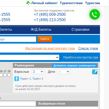
Личный кабинет
Турагентствам
Туристам
Экстренная поддержка туристов
9-2555
+7 (495) 009-2500
6-2555
+7 (499) 213-2500
билеты
Ж/Д Билеты
Страховки
Инструкция по конструктору тура
Список туров
Перейти в конструктор тура
Размещение
Размещение
Добавить вариант размещения
26
27
28
Взрослые
Дети
Турист 1, Турист 2
Срок действия загран паспорта должен истекать
не ранее 01.03.2027
е
Выбранные отели