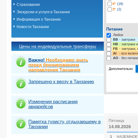
4*
(18)
Страхование
3*
(2)
Экскурсии и услуги в Танзании
Информация о Танзании
Новости Танзании
Питание
Любое
BB
- завтраки
HB
- завтраки 
Цены на индивидуальные трансферы
FB
- завтраки,
AI
- все включ
AO
- без питан
Важно!
Необходимо знать
перед бронированием
Дополнительно
направления Танзания
Запрещено к ввозу в Танзанию
Выбрать ст
Изменения расписания
авиарейсов
Пятница
Памятка туристу, отдыхающему в
Танзании
14.08.2026
1
НАЗЕМНОЕ