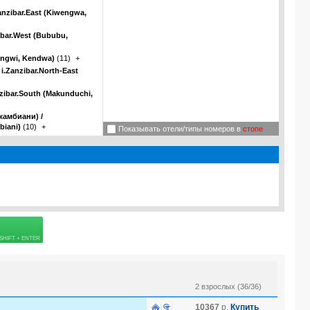
anzibar.East (Kiwengwa,
ibar.West (Bububu,
ungwi, Kendwa)
(11)
+
.Zanzibar.North-East
zibar.South (Makunduchi,
жамбиани) /
biani)
(10)
+
Показывать отели/типы номеров в
стопе
 страховке
2 взрослых (36/36)
10367
р.
Купить