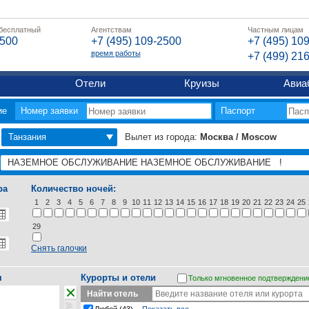
 бесплатный
Агентствам
Частным лицам
2500
+7 (495) 109-2500
+7 (495) 10
время работы
+7 (499) 21
Отели
Круизы
Авиа
ие
Номер заявки
Паспорт
Танзания
Вылет из города:
Москва / Moscow
ра
Количество ночей:
1
2
3
4
5
6
7
8
9
10
11
12
13
14
15
16
17
18
19
20
21
22
23
24
25
29
Снять галочки
я
Курорты и отели
Только мгновенное подтверждени
Найти отель