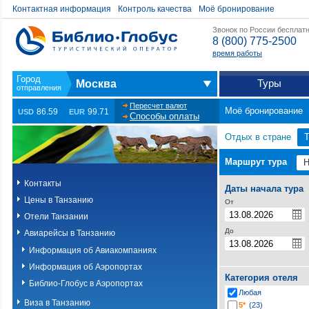
Контактная информация
Контроль качества
Моё бронирование
Звонок по России бесплат
8 (800) 775-2500
время работы
Туры
Москва
Пересчет валют
Моё бронирование
86.59
99.71
USD
EUR
Способы оплаты
Отдых в стране
Т
Маршрут тура
Контакты
Даты начала тура
Цены в Танзанию
От
Отели Танзании
До
Авиарейсы в Танзанию
Информация об Авиакомпаниях
Информация об Аэропортах
Категория отеля
Библио-Глобус в Аэропортах
Любая
Виза в Танзанию
5*
(23)