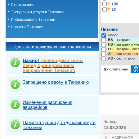
4*
(18)
Страхование
3*
(2)
Экскурсии и услуги в Танзании
Информация о Танзании
Новости Танзании
Питание
Любое
BB
- завтраки
HB
- завтраки и у
Цены на индивидуальные трансферы
FB
- завтраки, обе
AI
- все включено
AO
- без питания
Важно!
Необходимо знать
перед бронированием
Дополнительно
направления Танзания
Запрещено к ввозу в Танзанию
Выбрать стра
Изменения расписания
авиарейсов
Четверг
Памятка туристу, отдыхающему в
Танзании
13.08.2026
1
НАЗЕМНОЕ