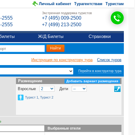
Личный кабинет
Турагентствам
Туристам
Экстренная поддержка туристов
9-2555
+7 (495) 009-2500
6-2555
+7 (499) 213-2500
билеты
Ж/Д Билеты
Страховки
Инструкция по конструктору тура
Список туров
Перейти в конструктор тура
Размещение
Размещение
Добавить вариант размещения
Взрослые
Дети
Турист 1, Турист 2
е
Выбранные отели