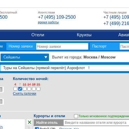
 бесплатный
Агентствам
Частным лицам
2500
+7 (495) 109-2500
+7 (495) 10
время работы
+7 (499) 21
Отели
Круизы
Авиа
ие
Номер заявки
Паспорт
Сейшелы
Вылет из города:
Москва / Moscow
ра
Количество ночей:
4
7
11
14
18
21
Снять галочки
я
Курорты и отели
Только мгновенное подтверждени
Найти отель
2)