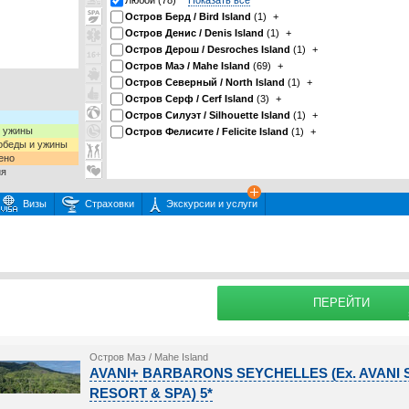
Любой (78)
Показать все
Остров Берд / Bird Island
(1)
+
Остров Денис / Denis Island
(1)
+
Остров Дерош / Desroches Island
(1)
+
Остров Маэ / Mahe Island
(69)
+
Остров Северный / North Island
(1)
+
Остров Серф / Cerf Island
(3)
+
Остров Силуэт / Silhouette Island
(1)
+
и ужины
Остров Фелисите / Felicite Island
(1)
+
 обеды и ужины
ено
ия
Визы
Страховки
Экскурсии и услуги
 или несколько экскурсий
раховку
Подробнее о
ПЕРЕЙТИ
Остров Маэ / Mahe Island
AVANI+ BARBARONS SEYCHELLES (Ex. AVAN
RESORT & SPA) 5*