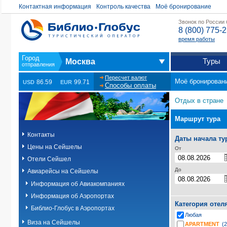
Контактная информация
Контроль качества
Моё бронирование
Звонок по России
8 (800) 775-
время работы
Туры
Москва
Пересчет валют
Моё бронирован
86.59
99.71
USD
EUR
Способы оплаты
Отдых в стране
Маршрут тура
Контакты
Даты начала ту
Цены на Сейшелы
От
Отели Сейшел
До
Авиарейсы на Сейшелы
Информация об Авиакомпаниях
Информация об Аэропортах
Категория отел
Библио-Глобус в Аэропортах
Любая
Виза на Сейшелы
APARTMENT
(2