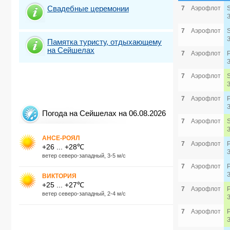
Свадебные церемонии
7
Аэрофлот
7
Аэрофлот
Памятка туристу, отдыхающему
на Сейшелах
7
Аэрофлот
7
Аэрофлот
7
Аэрофлот
Погода на Сейшелах на 06.08.2026
7
Аэрофлот
АНСЕ-РОЯЛ
7
Аэрофлот
+26 ... +28℃
ветер северо-западный, 3-5 м/с
7
Аэрофлот
ВИКТОРИЯ
+25 ... +27℃
7
Аэрофлот
ветер северо-западный, 2-4 м/с
7
Аэрофлот