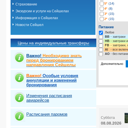
5*
(14)
Страхование
4*
(8)
Экскурсии и услуги на Сейшелах
3*
(15)
Информация о Сейшелах
2*
(15)
-*
(4)
Новости Сейшел
Питание
Любое
BB
- завтраки
HB
- завтраки 
Цены на индивидуальные трансферы
FB
- завтраки,
AI
- все включ
AO
- без питан
Важно!
Необходимо знать
перед бронированием
Дополнительно
направления Сейшелы
Важно!
Особые условия
Выберите одну
Выбрать ст
аннуляции и изменений
бронирования
Изменения расписания
авиарейсов
Расписания паромов
Суббота
08.08.2026