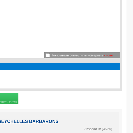
Показывать отели/типы номеров в
стопе
 страховке
I SEYCHELLES BARBARONS
2 взрослых (36/36)