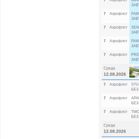
7
Аэрофлот
MIN
ЗАВ
7
Аэрофлот
FAM
ЗАВ
7
Аэрофлот
SEN
ЗАВ
7
Аэрофлот
FAM
ЗАВ
7
Аэрофлот
PRE
ЗАВ
Среда
12.08.2026
7
Аэрофлот
STU
БЕЗ
7
Аэрофлот
APA
БЕЗ
7
Аэрофлот
TWO
БЕЗ
Среда
12.08.2026