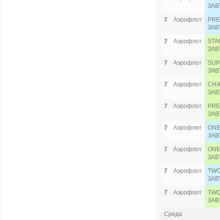
ЗАВ
7
Аэрофлот
PRE
ЗАВ
7
Аэрофлот
STA
ЗАВ
7
Аэрофлот
SUP
ЗАВ
7
Аэрофлот
CHA
ЗАВ
7
Аэрофлот
PRE
ЗАВ
7
Аэрофлот
ONE
ЗАВ
7
Аэрофлот
ONE
ЗАВ
7
Аэрофлот
TWO
ЗАВ
7
Аэрофлот
TWO
ЗАВ
Среда