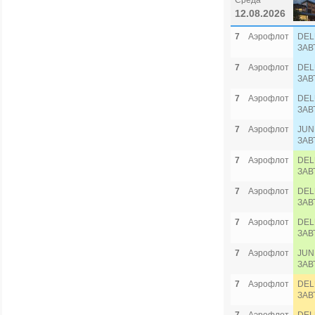
Среда
12.08.2026
7
Аэрофлот
DEL
ЗАВ
7
Аэрофлот
DEL
ЗАВ
7
Аэрофлот
DEL
ЗАВ
7
Аэрофлот
JUN
ЗАВ
7
Аэрофлот
DEL
ЗАВ
7
Аэрофлот
DEL
ЗАВ
7
Аэрофлот
DEL
ЗАВ
7
Аэрофлот
JUN
ЗАВ
7
Аэрофлот
DEL
ЗАВ