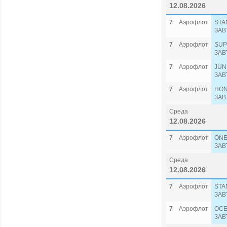
12.08.2026
7
Аэрофлот
STA
ЗАВ
7
Аэрофлот
SUP
ЗАВ
7
Аэрофлот
JUN
ЗАВ
7
Аэрофлот
HON
ЗАВ
Среда
12.08.2026
7
Аэрофлот
ONE
ЗАВ
Среда
12.08.2026
7
Аэрофлот
STA
ЗАВ
7
Аэрофлот
OCE
ЗАВ