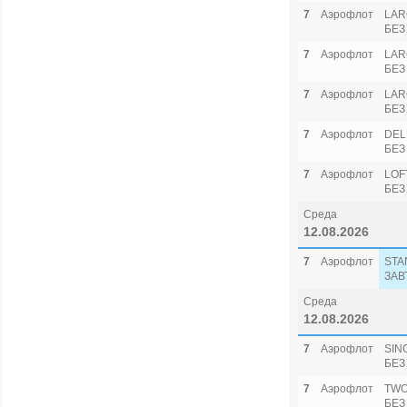
7
Аэрофлот
LAR
БЕЗ
7
Аэрофлот
LAR
БЕЗ
7
Аэрофлот
LAR
БЕЗ
7
Аэрофлот
DEL
БЕЗ
7
Аэрофлот
LOF
БЕЗ
Среда
12.08.2026
7
Аэрофлот
STA
ЗАВ
Среда
12.08.2026
7
Аэрофлот
SIN
БЕЗ
7
Аэрофлот
TWO
БЕЗ