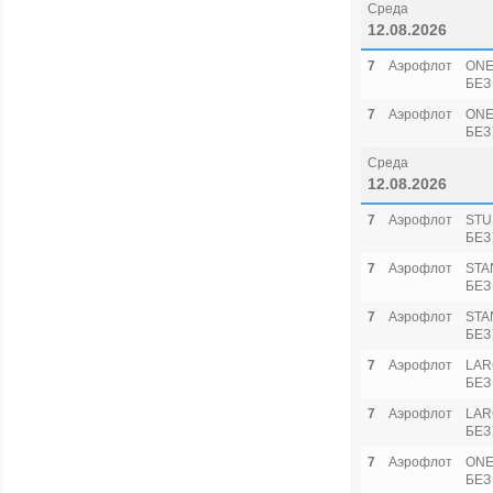
Среда
12.08.2026
7
Аэрофлот
ONE
БЕЗ
7
Аэрофлот
ONE
БЕЗ
Среда
12.08.2026
7
Аэрофлот
STU
БЕЗ
7
Аэрофлот
STA
БЕЗ
7
Аэрофлот
STA
БЕЗ
7
Аэрофлот
LAR
БЕЗ
7
Аэрофлот
LAR
БЕЗ
7
Аэрофлот
ONE
БЕЗ