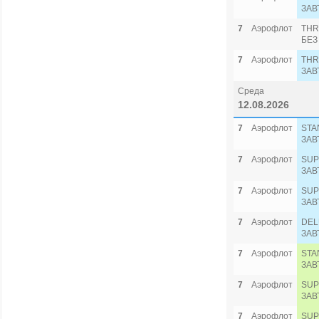
ЗАВ
7
Аэрофлот
THR
БЕЗ
7
Аэрофлот
THR
ЗАВ
Среда
12.08.2026
7
Аэрофлот
STA
ЗАВ
7
Аэрофлот
SUP
ЗАВ
7
Аэрофлот
SUP
ЗАВ
7
Аэрофлот
DEL
ЗАВ
7
Аэрофлот
STA
ЗАВ
7
Аэрофлот
SUP
ЗАВ
7
Аэрофлот
SUP