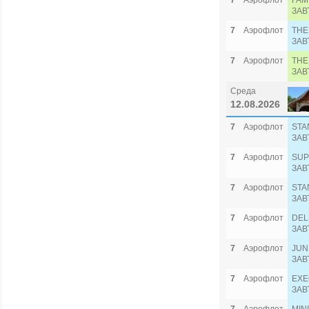
7
Аэрофлот
FAM
ЗАВ
7
Аэрофлот
THE
ЗАВ
7
Аэрофлот
THE
ЗАВ
Среда
12.08.2026
7
Аэрофлот
STA
ЗАВ
7
Аэрофлот
SUP
ЗАВ
7
Аэрофлот
STA
ЗАВ
7
Аэрофлот
DEL
ЗАВ
7
Аэрофлот
JUN
ЗАВ
7
Аэрофлот
EXE
ЗАВ