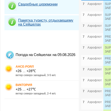
Свадебные церемонии
7
Аэрофлот
SUP
ЗАВ
7
Аэрофлот
SUP
ЗАВ
Памятка туристу, отдыхающему
на Сейшелах
7
Аэрофлот
SUP
ЗАВ
7
Аэрофлот
PRE
ЗАВ
7
Аэрофлот
SUP
ЗАВ
Погода на Сейшелах на 09.08.2026
7
Аэрофлот
PRE
ЗАВ
АНСЕ-РОЯЛ
7
Аэрофлот
SUP
+26 ... +28℃
ЗАВ
ветер северо-западный, 3-5 м/с
7
Аэрофлот
SUP
ЗАВ
ВИКТОРИЯ
+25 ... +27℃
7
Аэрофлот
PRE
ветер северо-западный, 2-4 м/с
ЗАВ
7
Аэрофлот
PRE
ЗАВ