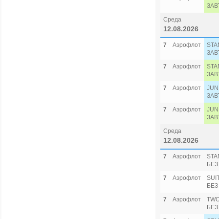
ЗАВ
Среда
12.08.2026
7
Аэрофлот
STA
ЗАВ
7
Аэрофлот
STA
ЗАВ
7
Аэрофлот
JUN
ЗАВ
7
Аэрофлот
JUN
ЗАВ
Среда
12.08.2026
7
Аэрофлот
STA
БЕЗ
7
Аэрофлот
SUI
БЕЗ
7
Аэрофлот
TWO
БЕЗ