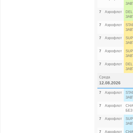
ЗАВ
7
Аэрофлот
DEL
ЗАВ
7
Аэрофлот
STA
ЗАВ
7
Аэрофлот
SUP
ЗАВ
7
Аэрофлот
SUP
ЗАВ
7
Аэрофлот
DEL
ЗАВ
Среда
12.08.2026
7
Аэрофлот
STA
ЗАВ
7
Аэрофлот
CHA
БЕЗ
7
Аэрофлот
SUP
ЗАВ
7
Аэрофлот
CHA