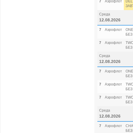
7
Аэрофлот
DEL
ЗАВ
Среда
12.08.2026
7
Аэрофлот
ONE
БЕЗ
7
Аэрофлот
TWO
БЕЗ
Среда
12.08.2026
7
Аэрофлот
ONE
БЕЗ
7
Аэрофлот
TWO
БЕЗ
7
Аэрофлот
TWO
БЕЗ
Среда
12.08.2026
7
Аэрофлот
CHA
БЕЗ