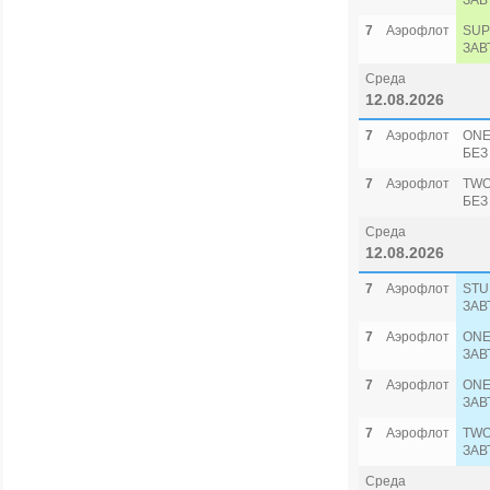
ЗАВ
7
Аэрофлот
SUP
ЗАВ
Среда
12.08.2026
7
Аэрофлот
ONE
БЕЗ
7
Аэрофлот
TWO
БЕЗ
Среда
12.08.2026
7
Аэрофлот
STU
ЗАВ
7
Аэрофлот
ONE
ЗАВ
7
Аэрофлот
ONE
ЗАВ
7
Аэрофлот
TWO
ЗАВ
Среда