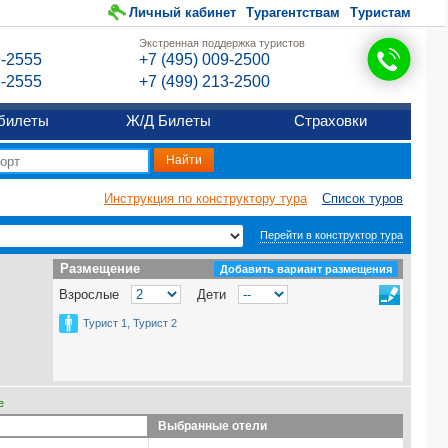
Личный кабинет
Турагентствам
Туристам
Экстренная поддержка туристов
9-2555
+7 (495) 009-2500
6-2555
+7 (499) 213-2500
билеты
Ж/Д Билеты
Страховки
Инструкция по конструктору тура
Список туров
Перейти в конструктор тура
Размещение
Размещение
Добавить вариант размещения
Взрослые
Дети
Турист 1, Турист 2
е
Выбранные отели