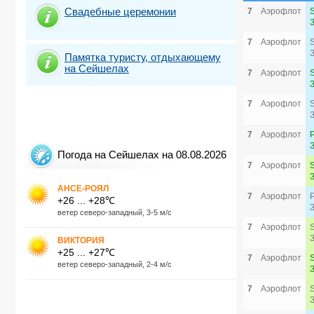
Свадебные церемонии
7
Аэрофлот
7
Аэрофлот
Памятка туристу, отдыхающему
на Сейшелах
7
Аэрофлот
7
Аэрофлот
7
Аэрофлот
Погода на Сейшелах на 08.08.2026
7
Аэрофлот
АНСЕ-РОЯЛ
7
Аэрофлот
+26 ... +28℃
ветер северо-западный, 3-5 м/с
7
Аэрофлот
ВИКТОРИЯ
+25 ... +27℃
7
Аэрофлот
ветер северо-западный, 2-4 м/с
7
Аэрофлот