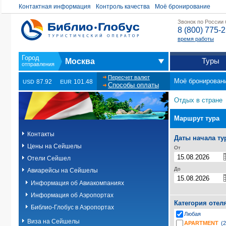
Контактная информация
Контроль качества
Моё бронирование
Звонок по России
8 (800) 775-
время работы
Туры
Москва
Пересчет валют
Моё бронирован
87.92
101.48
USD
EUR
Способы оплаты
Отдых в стране
Маршрут тура
Контакты
Даты начала ту
Цены на Сейшелы
От
Отели Сейшел
До
Авиарейсы на Сейшелы
Информация об Авиакомпаниях
Информация об Аэропортах
Категория отел
Библио-Глобус в Аэропортах
Любая
Виза на Сейшелы
APARTMENT
(2