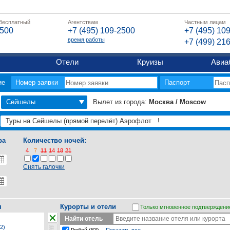
 бесплатный
Агентствам
Частным лицам
2500
+7 (495) 109-2500
+7 (495) 10
время работы
+7 (499) 21
Отели
Круизы
Авиа
ие
Номер заявки
Паспорт
Сейшелы
Вылет из города:
Москва / Moscow
ра
Количество ночей:
4
7
11
14
18
21
Снять галочки
я
Курорты и отели
Только мгновенное подтверждени
Найти отель
2)