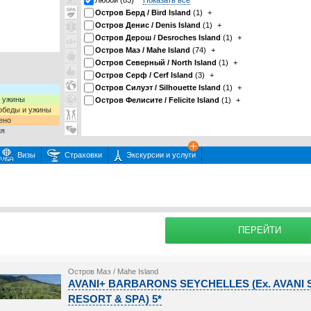
Любой (83)
Показать все
Остров Берд / Bird Island
(1)
+
Остров Денис / Denis Island
(1)
+
Остров Дерош / Desroches Island
(1)
+
Остров Маэ / Mahe Island
(74)
+
Остров Северный / North Island
(1)
+
Остров Серф / Cerf Island
(3)
+
Остров Силуэт / Silhouette Island
(1)
+
и ужины
Остров Фелисите / Felicite Island
(1)
+
 обеды и ужины
ено
ия
Визы
Страховки
Экскурсии и услуги
 или несколько экскурсий
раховку
Подробнее о
ПЕРЕЙТИ
Остров Маэ / Mahe Island
AVANI+ BARBARONS SEYCHELLES (Ex. AVAN
RESORT & SPA) 5*