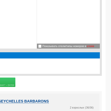
Показывать отели/типы номеров в
стопе
 страховке
I SEYCHELLES BARBARONS
2 взрослых (36/36)