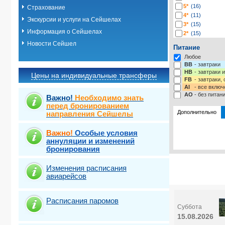
5*
(16)
Страхование
4*
(11)
Экскурсии и услуги на Сейшелах
3*
(15)
Информация о Сейшелах
2*
(15)
-*
(4)
Новости Сейшел
Питание
Любое
BB
- завтраки
HB
- завтраки 
Цены на индивидуальные трансферы
FB
- завтраки,
AI
- все включ
AO
- без питан
Важно!
Необходимо знать
перед бронированием
Дополнительно
направления Сейшелы
Важно!
Особые условия
Выберите одну
Выбрать ст
аннуляции и изменений
бронирования
Изменения расписания
авиарейсов
Расписания паромов
Суббота
15.08.2026