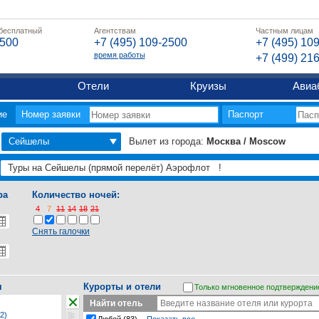
 бесплатный
Агентствам
Частным лицам
2500
+7 (495) 109-2500
+7 (495) 10
время работы
+7 (499) 21
Отели
Круизы
Авиа
ие
Номер заявки
Паспорт
Сейшелы
Вылет из города:
Москва / Moscow
ра
Количество ночей:
4
7
11
14
18
21
Снять галочки
я
Курорты и отели
Только мгновенное подтверждени
Найти отель
2)