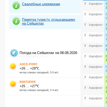
Свадебные церемонии
7
Аэрофлот
7
Аэрофлот
Памятка туристу, отдыхающему
на Сейшелах
7
Аэрофлот
7
Аэрофлот
7
Аэрофлот
Погода на Сейшелах на 08.08.2026
7
Аэрофлот
АНСЕ-РОЯЛ
7
Аэрофлот
+26 ... +28℃
ветер северо-западный, 3-5 м/с
7
Аэрофлот
ВИКТОРИЯ
+25 ... +27℃
7
Аэрофлот
ветер северо-западный, 2-4 м/с
7
Аэрофлот