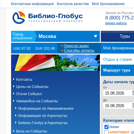
Контактная информация
Контроль качества
Моё бронирование
Звонок по России
8 (800) 775-
время работы
Туры
Москва
Пересчет валют
Моё бронирован
87.92
101.48
USD
EUR
Способы оплаты
Отдых в стране
Маршрут тура
Контакты
Даты начала ту
Цены на Сейшелы
От
Отели Сейшел
До
Авиарейсы на Сейшелы
Информация об Авиакомпаниях
Информация об Аэропортах
Категория отел
Библио-Глобус в Аэропортах
Любая
Виза на Сейшелы
APARTMENT
(2