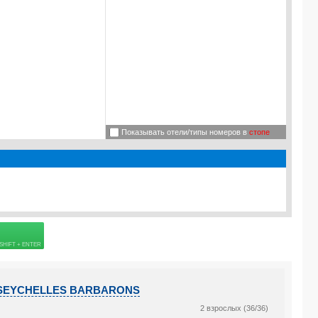
Показывать отели/типы номеров в
стопе
 страховке
I SEYCHELLES BARBARONS
2 взрослых (36/36)