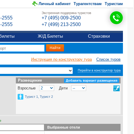
Личный кабинет
Турагентствам
Туристам
Экстренная поддержка туристов
9-2555
+7 (495) 009-2500
6-2555
+7 (499) 213-2500
билеты
Ж/Д Билеты
Страховки
Инструкция по конструктору тура
Список туров
Перейти в конструктор тура
Размещение
Размещение
Добавить вариант размещения
Взрослые
Дети
Турист 1, Турист 2
е
Выбранные отели