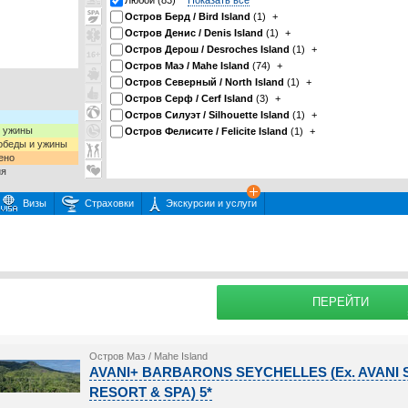
Любой (83)
Показать все
Остров Берд / Bird Island
(1)
+
Остров Денис / Denis Island
(1)
+
Остров Дерош / Desroches Island
(1)
+
Остров Маэ / Mahe Island
(74)
+
Остров Северный / North Island
(1)
+
Остров Серф / Cerf Island
(3)
+
Остров Силуэт / Silhouette Island
(1)
+
и ужины
Остров Фелисите / Felicite Island
(1)
+
 обеды и ужины
ено
ия
Визы
Страховки
Экскурсии и услуги
 или несколько экскурсий
раховку
Подробнее о
ПЕРЕЙТИ
Остров Маэ / Mahe Island
AVANI+ BARBARONS SEYCHELLES (Ex. AVAN
RESORT & SPA) 5*