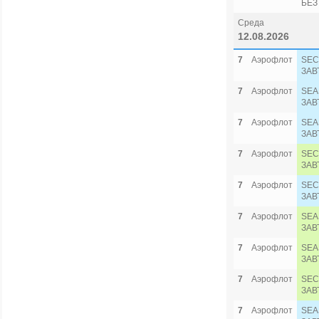
БЕЗ
Среда
12.08.2026
7
Аэрофлот
SEC
ЗАВ
7
Аэрофлот
SEA
ЗАВ
7
Аэрофлот
SEA
ЗАВ
7
Аэрофлот
SEC
ЗАВ
7
Аэрофлот
SEC
ЗАВ
7
Аэрофлот
SEA
ЗАВ
7
Аэрофлот
SEA
ЗАВ
7
Аэрофлот
SEC
ЗАВ
7
Аэрофлот
SEA