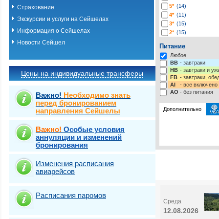
5*
(14)
Страхование
4*
(11)
Экскурсии и услуги на Сейшелах
3*
(15)
Информация о Сейшелах
2*
(15)
-*
(4)
Новости Сейшел
Питание
Любое
BB
- завтраки
HB
- завтраки и у
Цены на индивидуальные трансферы
FB
- завтраки, обе
AI
- все включено
AO
- без питания
Важно!
Необходимо знать
перед бронированием
Дополнительно
направления Сейшелы
Важно!
Особые условия
Выберите одну ил
Выбрать стра
аннуляции и изменений
бронирования
Изменения расписания
авиарейсов
Расписания паромов
Среда
12.08.2026