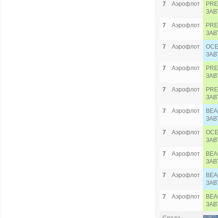
7
Аэрофлот
PRE
ЗАВ
7
Аэрофлот
PRE
ЗАВ
7
Аэрофлот
OCE
ЗАВ
7
Аэрофлот
PRE
ЗАВ
7
Аэрофлот
PRE
ЗАВ
7
Аэрофлот
BEA
ЗАВ
7
Аэрофлот
OCE
ЗАВ
7
Аэрофлот
BEA
ЗАВ
7
Аэрофлот
BEA
ЗАВ
7
Аэрофлот
BEA
ЗАВ