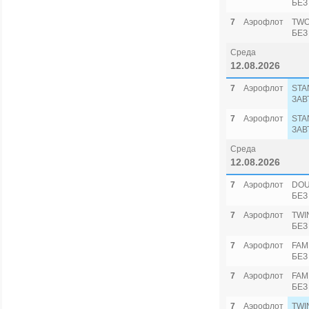
БЕЗ
7
Аэрофлот
TWO
БЕЗ
Среда
12.08.2026
7
Аэрофлот
STA
ЗАВ
7
Аэрофлот
STA
ЗАВ
Среда
12.08.2026
7
Аэрофлот
DOU
БЕЗ
7
Аэрофлот
TWI
БЕЗ
7
Аэрофлот
FAM
БЕЗ
7
Аэрофлот
FAM
БЕЗ
7
Аэрофлот
TWI