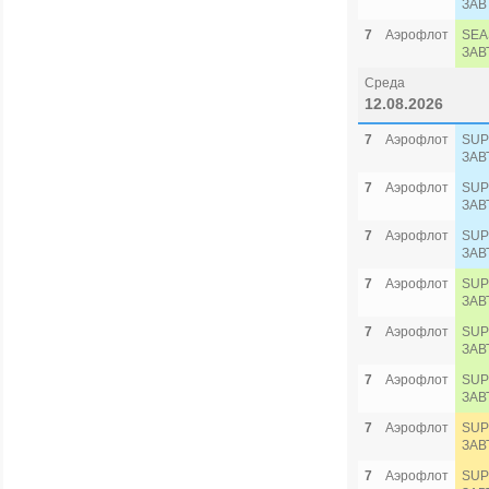
ЗАВ
7
Аэрофлот
SEA
ЗАВ
Среда
12.08.2026
7
Аэрофлот
SUP
ЗАВ
7
Аэрофлот
SUP
ЗАВ
7
Аэрофлот
SUP
ЗАВ
7
Аэрофлот
SUP
ЗАВ
7
Аэрофлот
SUP
ЗАВ
7
Аэрофлот
SUP
ЗАВ
7
Аэрофлот
SUP
ЗАВ
7
Аэрофлот
SUP