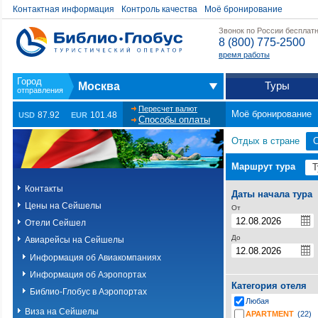
Контактная информация
Контроль качества
Моё бронирование
Звонок по России бесплат
8 (800) 775-2500
время работы
Туры
Москва
Пересчет валют
Моё бронирование
87.92
101.48
USD
EUR
Способы оплаты
Отдых в стране
Маршрут тура
Контакты
Даты начала тура
Цены на Сейшелы
От
Отели Сейшел
До
Авиарейсы на Сейшелы
Информация об Авиакомпаниях
Информация об Аэропортах
Категория отеля
Библио-Глобус в Аэропортах
Любая
Виза на Сейшелы
APARTMENT
(22)