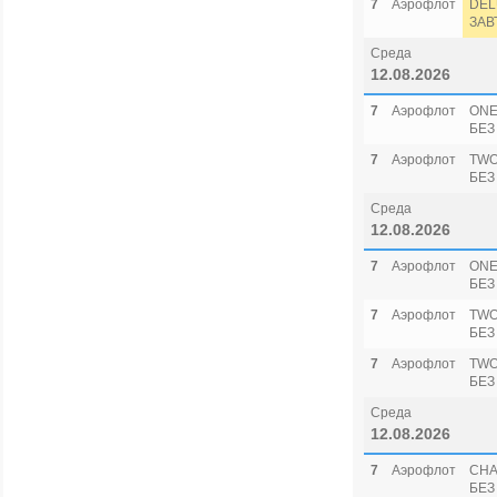
7
Аэрофлот
DEL
ЗАВ
Среда
12.08.2026
7
Аэрофлот
ONE
БЕЗ
7
Аэрофлот
TWO
БЕЗ
Среда
12.08.2026
7
Аэрофлот
ONE
БЕЗ
7
Аэрофлот
TWO
БЕЗ
7
Аэрофлот
TWO
БЕЗ
Среда
12.08.2026
7
Аэрофлот
CHA
БЕЗ