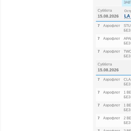
ЗАВ
Суббота
Остр
LA
15.08.2026
7
Аэрофлот
STU
БЕЗ
7
Аэрофлот
APA
БЕЗ
7
Аэрофлот
TWO
БЕЗ
Суббота
15.08.2026
7
Аэрофлот
CLA
БЕЗ
7
Аэрофлот
1 B
БЕЗ
7
Аэрофлот
1 B
БЕЗ
7
Аэрофлот
2 B
БЕЗ