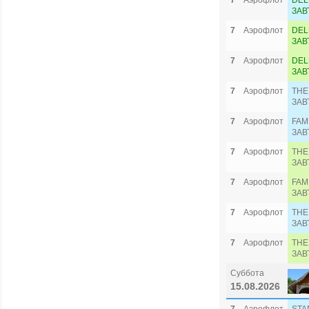
7
Аэрофлот
DEL
ЗАВ
7
Аэрофлот
DEL
ЗАВ
7
Аэрофлот
DEL
ЗАВ
7
Аэрофлот
THE
ЗАВ
7
Аэрофлот
FAM
ЗАВ
7
Аэрофлот
THE
ЗАВ
7
Аэрофлот
FAM
ЗАВ
7
Аэрофлот
THE
ЗАВ
7
Аэрофлот
THE
ЗАВ
Суббота
15.08.2026