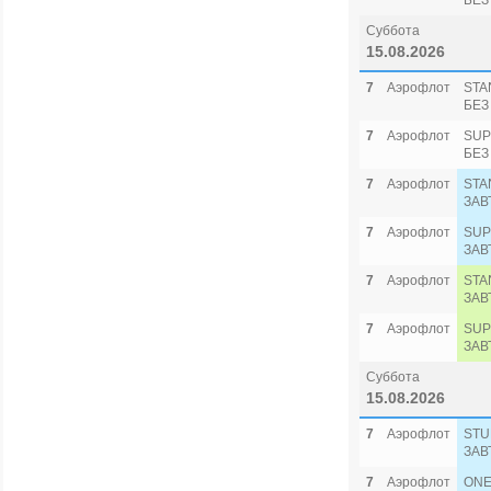
БЕЗ
Суббота
15.08.2026
7
Аэрофлот
STA
БЕЗ
7
Аэрофлот
SUP
БЕЗ
7
Аэрофлот
STA
ЗАВ
7
Аэрофлот
SUP
ЗАВ
7
Аэрофлот
STA
ЗАВ
7
Аэрофлот
SUP
ЗАВ
Суббота
15.08.2026
7
Аэрофлот
STU
ЗАВ
7
Аэрофлот
ONE