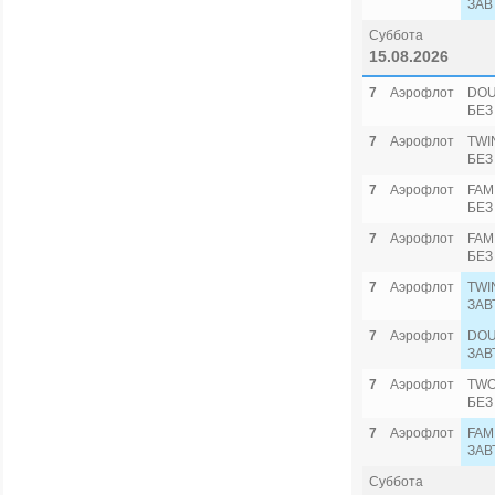
ЗАВ
Суббота
15.08.2026
7
Аэрофлот
DOU
БЕЗ
7
Аэрофлот
TWI
БЕЗ
7
Аэрофлот
FAM
БЕЗ
7
Аэрофлот
FAM
БЕЗ
7
Аэрофлот
TWI
ЗАВ
7
Аэрофлот
DOU
ЗАВ
7
Аэрофлот
TWO
БЕЗ
7
Аэрофлот
FAM
ЗАВ
Суббота