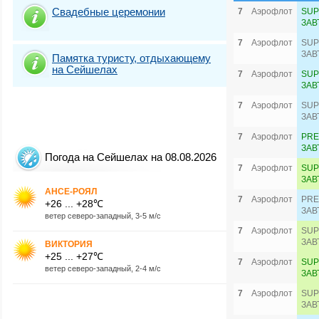
Свадебные церемонии
7
Аэрофлот
SUP
ЗАВ
7
Аэрофлот
SUP
ЗАВ
Памятка туристу, отдыхающему
на Сейшелах
7
Аэрофлот
SUP
ЗАВ
7
Аэрофлот
SUP
ЗАВ
7
Аэрофлот
PRE
ЗАВ
Погода на Сейшелах на 08.08.2026
7
Аэрофлот
SUP
ЗАВ
АНСЕ-РОЯЛ
7
Аэрофлот
PRE
+26 ... +28℃
ЗАВ
ветер северо-западный, 3-5 м/с
7
Аэрофлот
SUP
ЗАВ
ВИКТОРИЯ
+25 ... +27℃
7
Аэрофлот
SUP
ветер северо-западный, 2-4 м/с
ЗАВ
7
Аэрофлот
SUP
ЗАВ