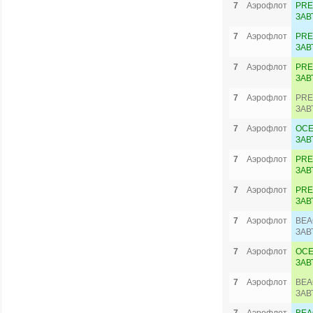
7
Аэрофлот
PRE
ЗАВ
7
Аэрофлот
PRE
ЗАВ
7
Аэрофлот
PRE
ЗАВ
7
Аэрофлот
PRE
ЗАВ
7
Аэрофлот
OCE
ЗАВ
7
Аэрофлот
PRE
ЗАВ
7
Аэрофлот
PRE
ЗАВ
7
Аэрофлот
BEA
ЗАВ
7
Аэрофлот
OCE
ЗАВ
7
Аэрофлот
BEA
ЗАВ