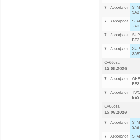
7
Аэрофлот
STA
ЗАВ
7
Аэрофлот
STA
ЗАВ
7
Аэрофлот
SUP
БЕЗ
7
Аэрофлот
SUP
ЗАВ
Суббота
15.08.2026
7
Аэрофлот
ONE
БЕЗ
7
Аэрофлот
TWO
БЕЗ
Суббота
15.08.2026
7
Аэрофлот
STA
ЗАВ
7
Аэрофлот
STA