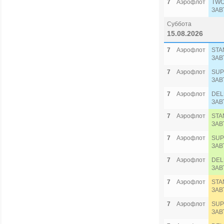
7
Аэрофлот
TWO
ЗАВ
Суббота
15.08.2026
7
Аэрофлот
STA
ЗАВ
7
Аэрофлот
SUP
ЗАВ
7
Аэрофлот
DEL
ЗАВ
7
Аэрофлот
STA
ЗАВ
7
Аэрофлот
SUP
ЗАВ
7
Аэрофлот
DEL
ЗАВ
7
Аэрофлот
STA
ЗАВ
7
Аэрофлот
SUP
ЗАВ