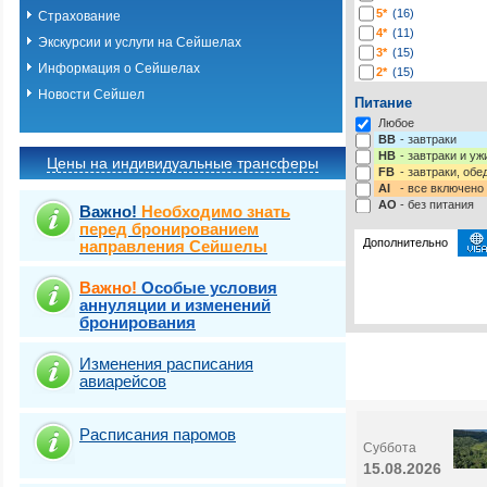
5*
(16)
Страхование
4*
(11)
Экскурсии и услуги на Сейшелах
3*
(15)
Информация о Сейшелах
2*
(15)
-*
(4)
Новости Сейшел
Питание
Любое
BB
- завтраки
HB
- завтраки и у
Цены на индивидуальные трансферы
FB
- завтраки, обе
AI
- все включено
AO
- без питания
Важно!
Необходимо знать
перед бронированием
Дополнительно
направления Сейшелы
Важно!
Особые условия
Выберите одну ил
Выбрать стра
аннуляции и изменений
бронирования
Изменения расписания
авиарейсов
Расписания паромов
Суббота
15.08.2026