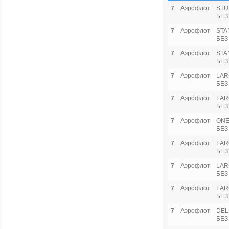
7
Аэрофлот
STU
БЕЗ
7
Аэрофлот
STA
БЕЗ
7
Аэрофлот
STA
БЕЗ
7
Аэрофлот
LAR
БЕЗ
7
Аэрофлот
LAR
БЕЗ
7
Аэрофлот
ONE
БЕЗ
7
Аэрофлот
LAR
БЕЗ
7
Аэрофлот
LAR
БЕЗ
7
Аэрофлот
LAR
БЕЗ
7
Аэрофлот
DEL
БЕЗ