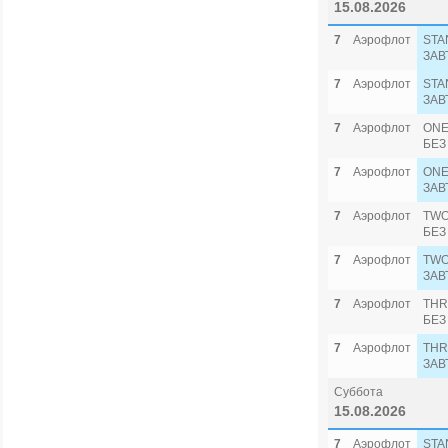
15.08.2026
7
Аэрофлот
STA
ЗАВ
7
Аэрофлот
STA
ЗАВ
7
Аэрофлот
ONE
БЕЗ
7
Аэрофлот
ONE
ЗАВ
7
Аэрофлот
TWO
БЕЗ
7
Аэрофлот
TWO
ЗАВ
7
Аэрофлот
THR
БЕЗ
7
Аэрофлот
THR
ЗАВ
Суббота
15.08.2026
7
Аэрофлот
STA