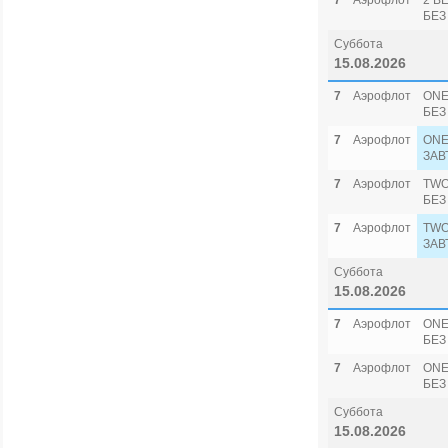
7
Аэрофлот
2 B
БЕЗ
Суббота
15.08.2026
7
Аэрофлот
ONE
БЕЗ
7
Аэрофлот
ONE
ЗАВ
7
Аэрофлот
TWO
БЕЗ
7
Аэрофлот
TWO
ЗАВ
Суббота
15.08.2026
7
Аэрофлот
ONE
БЕЗ
7
Аэрофлот
ONE
БЕЗ
Суббота
15.08.2026