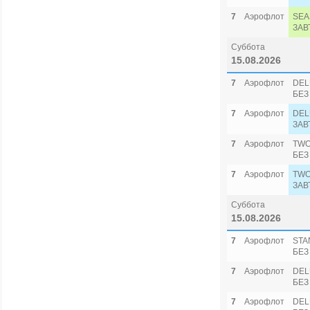
7
Аэрофлот
SEA
ЗАВ
Суббота
15.08.2026
7
Аэрофлот
DEL
БЕЗ
7
Аэрофлот
DEL
ЗАВ
7
Аэрофлот
TWO
БЕЗ
7
Аэрофлот
TWO
ЗАВ
Суббота
15.08.2026
7
Аэрофлот
STA
БЕЗ
7
Аэрофлот
DEL
БЕЗ
7
Аэрофлот
DEL