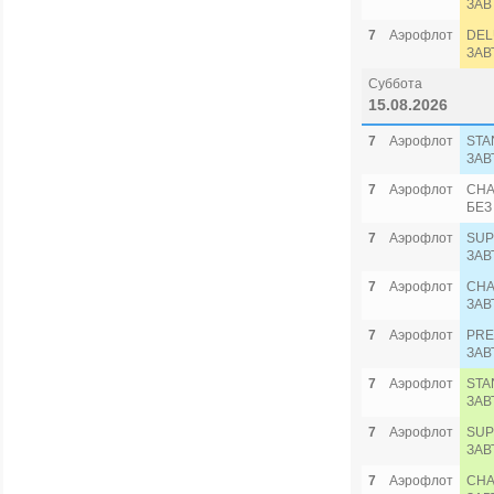
ЗАВ
7
Аэрофлот
DEL
ЗАВ
Суббота
15.08.2026
7
Аэрофлот
STA
ЗАВ
7
Аэрофлот
CHA
БЕЗ
7
Аэрофлот
SUP
ЗАВ
7
Аэрофлот
CHA
ЗАВ
7
Аэрофлот
PRE
ЗАВ
7
Аэрофлот
STA
ЗАВ
7
Аэрофлот
SUP
ЗАВ
7
Аэрофлот
CHA