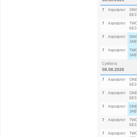
7
Аэрофлот
SIN
БЕЗ
7
Аэрофлот
TWO
БЕЗ
7
Аэрофлот
SIN
ЗАВ
7
Аэрофлот
TWO
ЗАВ
Суббота
08.08.2026
7
Аэрофлот
ONE
БЕЗ
7
Аэрофлот
ONE
БЕЗ
7
Аэрофлот
ONE
ЗАВ
7
Аэрофлот
TWO
БЕЗ
7
Аэрофлот
TWO