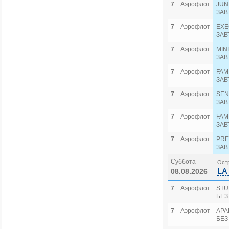
7
Аэрофлот
JUN
ЗАВ
7
Аэрофлот
EXE
ЗАВ
7
Аэрофлот
MIN
ЗАВ
7
Аэрофлот
FAM
ЗАВ
7
Аэрофлот
SEN
ЗАВ
7
Аэрофлот
FAM
ЗАВ
7
Аэрофлот
PRE
ЗАВ
Суббота
Остр
LA
08.08.2026
7
Аэрофлот
STU
БЕЗ
7
Аэрофлот
APA
БЕЗ