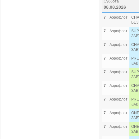
Суббота
08.08.2026
7
Аэрофлот
CHA
БЕЗ
7
Аэрофлот
SUP
ЗАВ
7
Аэрофлот
CHA
ЗАВ
7
Аэрофлот
PRE
ЗАВ
7
Аэрофлот
SUP
ЗАВ
7
Аэрофлот
CHA
ЗАВ
7
Аэрофлот
PRE
ЗАВ
7
Аэрофлот
ONE
ЗАВ
7
Аэрофлот
ONE
ЗАВ