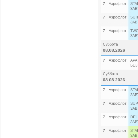
7
Аэрофлот
STA
ЗАВ
7
Аэрофлот
SUI
ЗАВ
7
Аэрофлот
TWO
ЗАВ
Суббота
08.08.2026
7
Аэрофлот
APA
БЕЗ
Суббота
08.08.2026
7
Аэрофлот
STA
ЗАВ
7
Аэрофлот
SUP
ЗАВ
7
Аэрофлот
DEL
ЗАВ
7
Аэрофлот
STA
ЗАВ