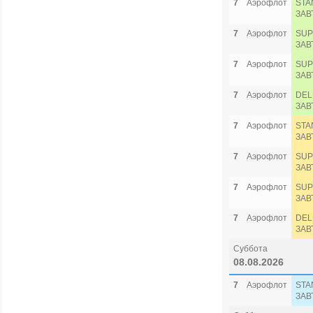
7
Аэрофлот
STA
ЗАВ
7
Аэрофлот
SUP
ЗАВ
7
Аэрофлот
SUP
ЗАВ
7
Аэрофлот
DEL
ЗАВ
7
Аэрофлот
STA
ЗАВ
7
Аэрофлот
SUP
ЗАВ
7
Аэрофлот
SUP
ЗАВ
7
Аэрофлот
DEL
ЗАВ
Суббота
08.08.2026
7
Аэрофлот
STA
ЗАВ