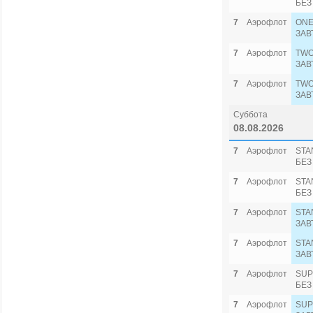
БЕЗ
7
Аэрофлот
ONE
ЗАВ
7
Аэрофлот
TWO
ЗАВ
7
Аэрофлот
TWO
ЗАВ
Суббота
08.08.2026
7
Аэрофлот
STA
БЕЗ
7
Аэрофлот
STA
БЕЗ
7
Аэрофлот
STA
ЗАВ
7
Аэрофлот
STA
ЗАВ
7
Аэрофлот
SUP
БЕЗ
7
Аэрофлот
SUP