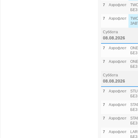
7
Аэрофлот
TWO
БЕЗ
7
Аэрофлот
TWO
ЗАВ
Суббота
08.08.2026
7
Аэрофлот
ONE
БЕЗ
7
Аэрофлот
ONE
БЕЗ
Суббота
08.08.2026
7
Аэрофлот
STU
БЕЗ
7
Аэрофлот
STA
БЕЗ
7
Аэрофлот
STA
БЕЗ
7
Аэрофлот
LAR
БЕЗ