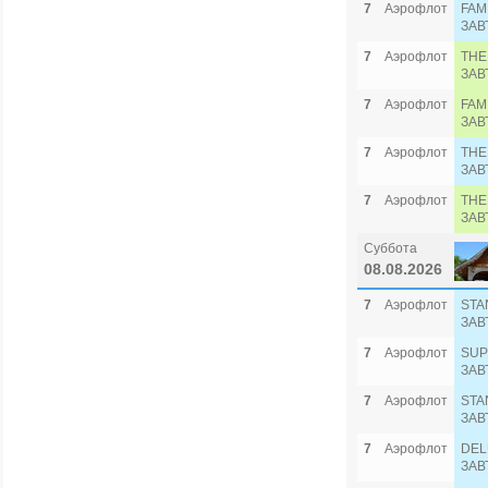
7
Аэрофлот
FAM
ЗАВ
7
Аэрофлот
THE
ЗАВ
7
Аэрофлот
FAM
ЗАВ
7
Аэрофлот
THE
ЗАВ
7
Аэрофлот
THE
ЗАВ
Суббота
08.08.2026
7
Аэрофлот
STA
ЗАВ
7
Аэрофлот
SUP
ЗАВ
7
Аэрофлот
STA
ЗАВ
7
Аэрофлот
DEL
ЗАВ