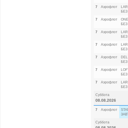
7
Аэрофлот
LAR
БЕЗ
7
Аэрофлот
ONE
БЕЗ
7
Аэрофлот
LAR
БЕЗ
7
Аэрофлот
LAR
БЕЗ
7
Аэрофлот
DEL
БЕЗ
7
Аэрофлот
LOF
БЕЗ
7
Аэрофлот
LAR
БЕЗ
Суббота
08.08.2026
7
Аэрофлот
STA
ЗАВ
Суббота
08.08.2026