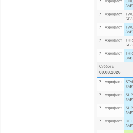
7
Аэрофлот
ONE
ЗАВ
7
Аэрофлот
TWO
БЕЗ
7
Аэрофлот
TWO
ЗАВ
7
Аэрофлот
THR
БЕЗ
7
Аэрофлот
THR
ЗАВ
Суббота
08.08.2026
7
Аэрофлот
STA
ЗАВ
7
Аэрофлот
SUP
ЗАВ
7
Аэрофлот
SUP
ЗАВ
7
Аэрофлот
DEL
ЗАВ