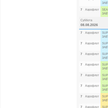
ЗАВ
7
Аэрофлот
SEA
ЗАВ
Суббота
08.08.2026
7
Аэрофлот
SUP
ЗАВ
7
Аэрофлот
SUP
ЗАВ
7
Аэрофлот
SUP
ЗАВ
7
Аэрофлот
SUP
ЗАВ
7
Аэрофлот
SUP
ЗАВ
7
Аэрофлот
SUP
ЗАВ
7
Аэрофлот
SUP
ЗАВ
7
Аэрофлот
SUP