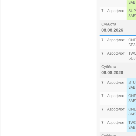
ЗАВ
7
Аэрофлот
SUP
ЗАВ
Суббота
08.08.2026
7
Аэрофлот
ONE
БЕЗ
7
Аэрофлот
TWO
БЕЗ
Суббота
08.08.2026
7
Аэрофлот
STU
ЗАВ
7
Аэрофлот
ONE
ЗАВ
7
Аэрофлот
ONE
ЗАВ
7
Аэрофлот
TWO
ЗАВ