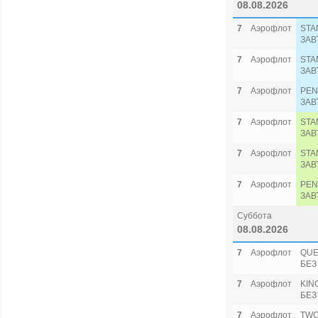
08.08.2026
7
Аэрофлот
STA
ЗАВ
7
Аэрофлот
STA
ЗАВ
7
Аэрофлот
PEN
ЗАВ
7
Аэрофлот
STA
ЗАВ
7
Аэрофлот
STA
ЗАВ
7
Аэрофлот
PEN
ЗАВ
Суббота
08.08.2026
7
Аэрофлот
QUE
БЕЗ
7
Аэрофлот
KIN
БЕЗ
7
Аэрофлот
TWO