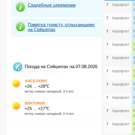
Свадебные церемонии
7
Аэрофлот
7
Аэрофлот
Памятка туристу, отдыхающему
на Сейшелах
7
Аэрофлот
7
Аэрофлот
7
Аэрофлот
Погода на Сейшелах на 07.08.2026
7
Аэрофлот
АНСЕ-РОЯЛ
7
Аэрофлот
+26 ... +28℃
ветер северо-западный, 3-5 м/с
7
Аэрофлот
ВИКТОРИЯ
+25 ... +27℃
7
Аэрофлот
ветер северо-западный, 2-4 м/с
7
Аэрофлот