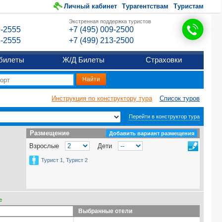
Личный кабинет
Турагентствам
Туристам
Экстренная поддержка туристов
9-2555
+7 (495) 009-2500
6-2555
+7 (499) 213-2500
билеты
Ж/Д Билеты
Страховки
Инструкция по конструктору тура
Список туров
Перейти в конструктор тура
Размещение
Размещение
Добавить вариант размещения
Взрослые
Дети
Турист 1, Турист 2
е
Выбранные отели