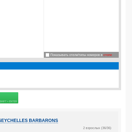
Показывать отели/типы номеров в
стопе
 страховке
I SEYCHELLES BARBARONS
2 взрослых (36/36)