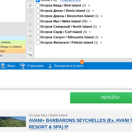
Любой (78)
Показать все
Остров Берд / Bird Island
(1)
+
Остров Денис / Denis Island
(1)
+
Остров Дерош / Desroches Island
(1)
+
Остров Маэ / Mahe Island
(69)
+
Остров Северный / North Island
(1)
+
Остров Серф / Cerf Island
(3)
+
Остров Силуэт / Silhouette Island
(1)
+
и ужины
Остров Фелисите / Felicite Island
(1)
+
 обеды и ужины
ено
ия
Визы
Страховки
Экскурсии и услуги
 или несколько экскурсий
раховку
Подробнее о
ПЕРЕЙТИ
Остров Маэ / Mahe Island
AVANI+ BARBARONS SEYCHELLES (Ex. AVAN
RESORT & SPA) 5*