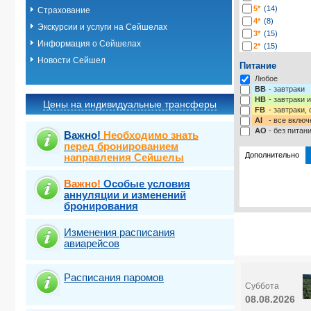
5*
(14)
Страхование
4*
(8)
Экскурсии и услуги на Сейшелах
3*
(15)
Информация о Сейшелах
2*
(15)
-*
(4)
Новости Сейшел
Питание
Любое
BB
- завтраки
HB
- завтраки 
Цены на индивидуальные трансферы
FB
- завтраки,
AI
- все включ
AO
- без питан
Важно!
Необходимо знать
перед бронированием
Дополнительно
направления Сейшелы
Важно!
Особые условия
Выберите одну
Выбрать ст
аннуляции и изменений
бронирования
Изменения расписания
авиарейсов
Расписания паромов
Суббота
08.08.2026