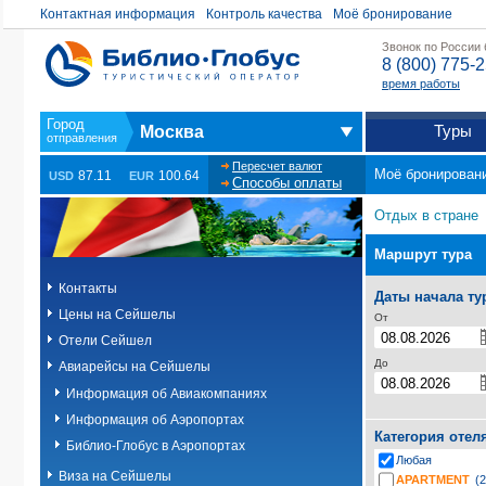
Контактная информация
Контроль качества
Моё бронирование
Звонок по России
8 (800) 775-
время работы
Туры
Москва
Пересчет валют
Моё бронирован
87.11
100.64
USD
EUR
Способы оплаты
Отдых в стране
Маршрут тура
Контакты
Даты начала ту
Цены на Сейшелы
От
Отели Сейшел
До
Авиарейсы на Сейшелы
Информация об Авиакомпаниях
Информация об Аэропортах
Категория отел
Библио-Глобус в Аэропортах
Любая
Виза на Сейшелы
APARTMENT
(2