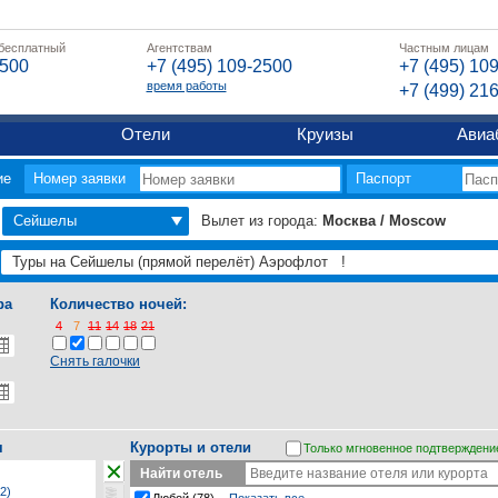
 бесплатный
Агентствам
Частным лицам
2500
+7 (495) 109-2500
+7 (495) 10
время работы
+7 (499) 21
Отели
Круизы
Авиа
ие
Номер заявки
Паспорт
Сейшелы
Вылет из города:
Москва / Moscow
ра
Количество ночей:
4
7
11
14
18
21
Снять галочки
я
Курорты и отели
Только мгновенное подтверждени
Найти отель
2)