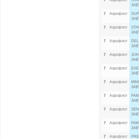
7
Аэрофлот
STA
ЗАВ
7
Аэрофлот
SUP
ЗАВ
7
Аэрофлот
STA
ЗАВ
7
Аэрофлот
DEL
ЗАВ
7
Аэрофлот
JUN
ЗАВ
7
Аэрофлот
EXE
ЗАВ
7
Аэрофлот
MIN
ЗАВ
7
Аэрофлот
FAM
ЗАВ
7
Аэрофлот
SEN
ЗАВ
7
Аэрофлот
FAM
ЗАВ
7
Аэрофлот
PRE