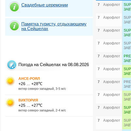
Свадебные церемонии
7
Аэрофлот
SUP
ЗАВ
7
Аэрофлот
SUP
ЗАВ
Памятка туристу, отдыхающему
на Сейшелах
7
Аэрофлот
SUP
ЗАВ
7
Аэрофлот
SUP
ЗАВ
7
Аэрофлот
PRE
ЗАВ
Погода на Сейшелах на 08.08.2026
7
Аэрофлот
SUP
ЗАВ
АНСЕ-РОЯЛ
7
Аэрофлот
PRE
+26 ... +28℃
ЗАВ
ветер северо-западный, 3-5 м/с
7
Аэрофлот
SUP
ЗАВ
ВИКТОРИЯ
+25 ... +27℃
7
Аэрофлот
SUP
ветер северо-западный, 2-4 м/с
ЗАВ
7
Аэрофлот
SUP
ЗАВ