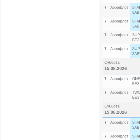
7
Аэрофлот
STA
ЗАВ
7
Аэрофлот
STA
ЗАВ
7
Аэрофлот
SUP
БЕЗ
7
Аэрофлот
SUP
ЗАВ
Суббота
15.08.2026
7
Аэрофлот
ONE
БЕЗ
7
Аэрофлот
TWO
БЕЗ
Суббота
15.08.2026
7
Аэрофлот
STA
ЗАВ
7
Аэрофлот
STA