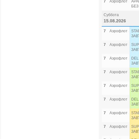
7
Аэрофлот
APA
БЕЗ
Суббота
15.08.2026
7
Аэрофлот
STA
ЗАВ
7
Аэрофлот
SUP
ЗАВ
7
Аэрофлот
DEL
ЗАВ
7
Аэрофлот
STA
ЗАВ
7
Аэрофлот
SUP
ЗАВ
7
Аэрофлот
DEL
ЗАВ
7
Аэрофлот
STA
ЗАВ
7
Аэрофлот
SUP
ЗАВ