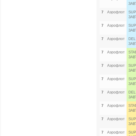
ЗАВ
7
Аэрофлот
SUP
ЗАВ
7
Аэрофлот
SUP
ЗАВ
7
Аэрофлот
DEL
ЗАВ
7
Аэрофлот
STA
ЗАВ
7
Аэрофлот
SUP
ЗАВ
7
Аэрофлот
SUP
ЗАВ
7
Аэрофлот
DEL
ЗАВ
7
Аэрофлот
STA
ЗАВ
7
Аэрофлот
SUP
ЗАВ
7
Аэрофлот
SUP