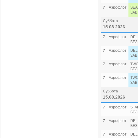
7
Аэрофлот
SEA
ЗАВ
Суббота
15.08.2026
7
Аэрофлот
DEL
БЕЗ
7
Аэрофлот
DEL
ЗАВ
7
Аэрофлот
TWO
БЕЗ
7
Аэрофлот
TWO
ЗАВ
Суббота
15.08.2026
7
Аэрофлот
STA
БЕЗ
7
Аэрофлот
DEL
БЕЗ
7
Аэрофлот
DEL