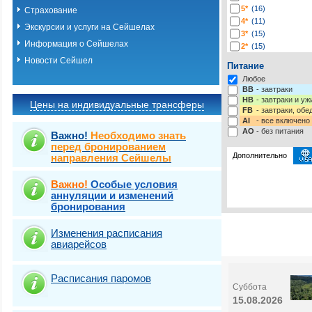
5*
(16)
Страхование
4*
(11)
Экскурсии и услуги на Сейшелах
3*
(15)
Информация о Сейшелах
2*
(15)
-*
(4)
Новости Сейшел
Питание
Любое
BB
- завтраки
HB
- завтраки и у
Цены на индивидуальные трансферы
FB
- завтраки, обе
AI
- все включено
AO
- без питания
Важно!
Необходимо знать
перед бронированием
Дополнительно
направления Сейшелы
Важно!
Особые условия
Выберите одну ил
Выбрать стра
аннуляции и изменений
бронирования
Изменения расписания
авиарейсов
Расписания паромов
Суббота
15.08.2026