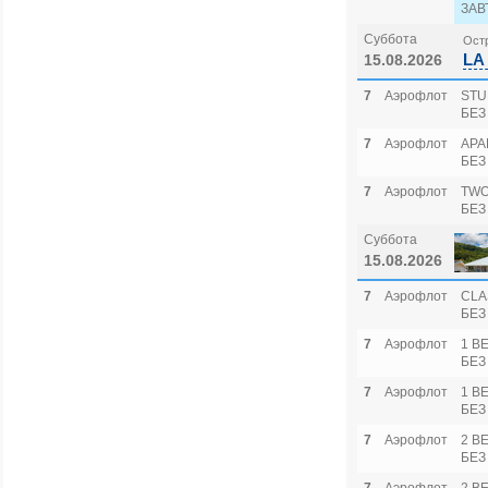
ЗАВ
Суббота
Остр
LA
15.08.2026
7
Аэрофлот
STU
БЕЗ
7
Аэрофлот
APA
БЕЗ
7
Аэрофлот
TWO
БЕЗ
Суббота
15.08.2026
7
Аэрофлот
CLA
БЕЗ
7
Аэрофлот
1 B
БЕЗ
7
Аэрофлот
1 B
БЕЗ
7
Аэрофлот
2 B
БЕЗ