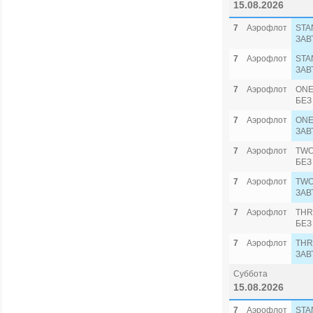
15.08.2026
7
Аэрофлот
STA
ЗАВ
7
Аэрофлот
STA
ЗАВ
7
Аэрофлот
ONE
БЕЗ
7
Аэрофлот
ONE
ЗАВ
7
Аэрофлот
TWO
БЕЗ
7
Аэрофлот
TWO
ЗАВ
7
Аэрофлот
THR
БЕЗ
7
Аэрофлот
THR
ЗАВ
Суббота
15.08.2026
7
Аэрофлот
STA