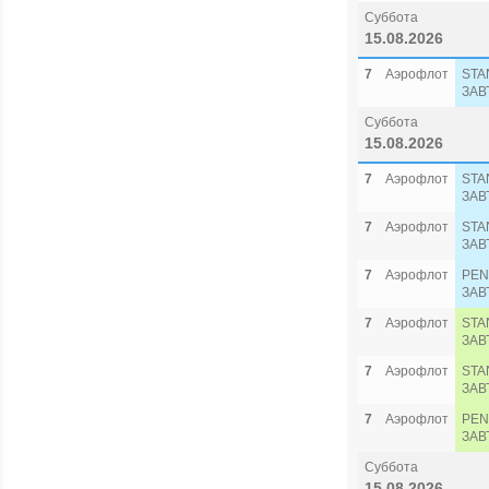
Суббота
15.08.2026
7
Аэрофлот
STA
ЗАВ
Суббота
15.08.2026
7
Аэрофлот
STA
ЗАВ
7
Аэрофлот
STA
ЗАВ
7
Аэрофлот
PEN
ЗАВ
7
Аэрофлот
STA
ЗАВ
7
Аэрофлот
STA
ЗАВ
7
Аэрофлот
PEN
ЗАВ
Суббота
15.08.2026