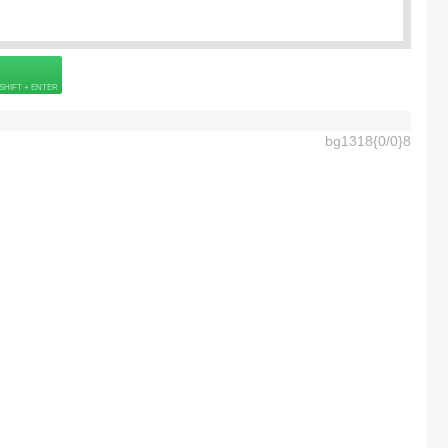
 страховке
bg1318{0/0}8