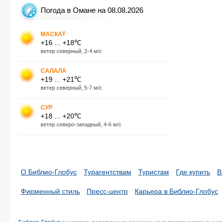
Погода в Омане на 08.08.2026
МАСКАТ
+16 ... +18℃
ветер северный, 2-4 м/с
САЛАЛА
+19 ... +21℃
ветер северный, 5-7 м/с
СУР
+18 ... +20℃
ветер северо-западный, 4-6 м/с
О Библио-Глобус
Турагентствам
Туристам
Где купить
В
Фирменный стиль
Пресс-центр
Карьера в Библио-Глобус