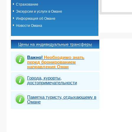
Выбрать ст
Страхование
Экскурсии и услуги в Омане
Информация об Омане
Новости Омана
Цены на индивидуальные трансферы
Важно!
Необходимо знать
перед бронированием
направления Оман
Города, курорты,
достопримечательности
Памятка туристу, отдыхающему в
Омане