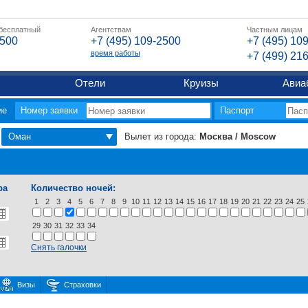
 бесплатный
Агентствам
Частным лицам
2500
+7 (495) 109-2500
+7 (495) 10
время работы
+7 (499) 21
Отели
Круизы
Авиа
ие
Номер заявки
Паспорт
Оман
Вылет из города:
Москва / Moscow
ра
Количество ночей:
1
2
3
4
5
6
7
8
9
10
11
12
13
14
15
16
17
18
19
20
21
22
23
24
25
29
30
31
32
33
34
Снять галочки
Визы
Страховки