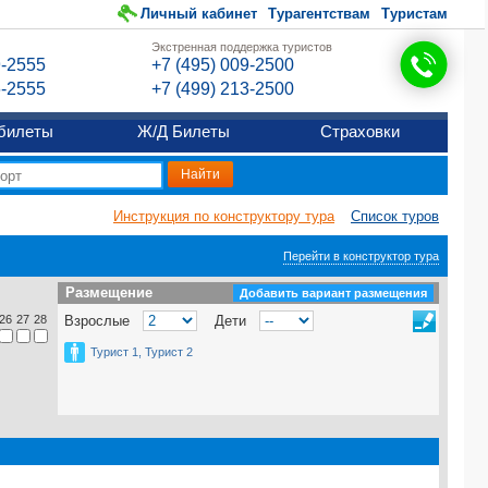
Личный кабинет
Турагентствам
Туристам
Экстренная поддержка туристов
9-2555
+7 (495) 009-2500
6-2555
+7 (499) 213-2500
билеты
Ж/Д Билеты
Страховки
Инструкция по конструктору тура
Список туров
Перейти в конструктор тура
Размещение
Размещение
Добавить вариант размещения
26
27
28
Взрослые
Дети
Турист 1, Турист 2