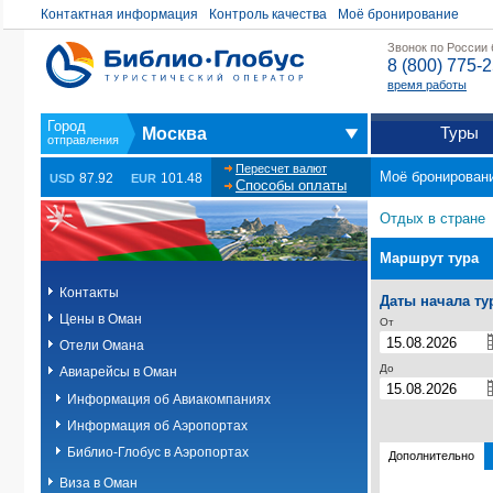
Контактная информация
Контроль качества
Моё бронирование
Звонок по России
8 (800) 775-
время работы
Туры
Москва
Пересчет валют
Моё бронирован
87.92
101.48
USD
EUR
Способы оплаты
Отдых в стране
Маршрут тура
Контакты
Даты начала ту
Цены в Оман
От
Отели Омана
До
Авиарейсы в Оман
Информация об Авиакомпаниях
Информация об Аэропортах
Библио-Глобус в Аэропортах
Дополнительно
Виза в Оман