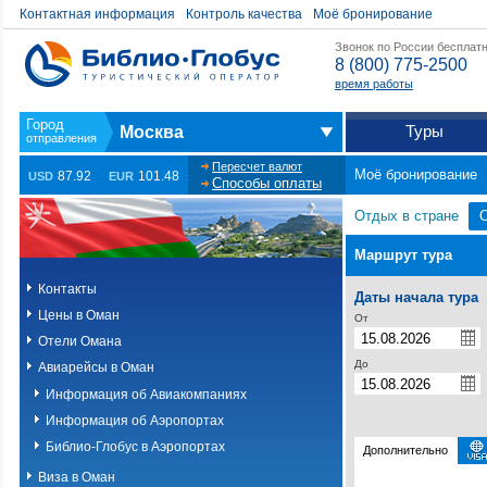
Контактная информация
Контроль качества
Моё бронирование
Звонок по России бесплат
8 (800) 775-2500
время работы
Туры
Москва
Пересчет валют
Моё бронирование
87.92
101.48
USD
EUR
Способы оплаты
Отдых в стране
Маршрут тура
Контакты
Даты начала тура
Цены в Оман
От
Отели Омана
До
Авиарейсы в Оман
Информация об Авиакомпаниях
Информация об Аэропортах
Библио-Глобус в Аэропортах
Дополнительно
Виза в Оман