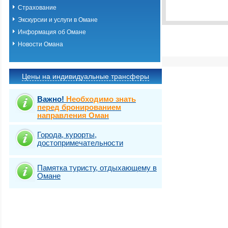
Выбрать стра
Страхование
Экскурсии и услуги в Омане
Информация об Омане
Новости Омана
Цены на индивидуальные трансферы
Важно!
Необходимо знать
перед бронированием
направления Оман
Города, курорты,
достопримечательности
Памятка туристу, отдыхающему в
Омане