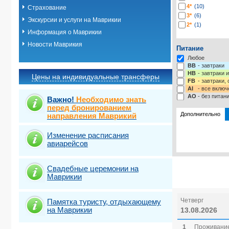
4*
(10)
Страхование
3*
(6)
Экскурсии и услуги на Маврикии
2*
(1)
Информация о Маврикии
Новости Маврикия
Питание
Любое
BB
- завтраки
HB
- завтраки 
Цены на индивидуальные трансферы
FB
- завтраки,
AI
- все включ
AO
- без питан
Важно!
Необходимо знать
перед бронированием
Дополнительно
направления Маврикий
Изменение расписания
Выбрать ст
авиарейсов
Свадебные церемонии на
Маврикии
Четверг
Памятка туристу, отдыхающему
на Маврикии
13.08.2026
1
Проживание