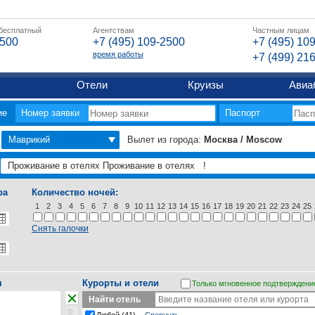
 бесплатный
Агентствам
Частным лицам
2500
+7 (495) 109-2500
+7 (495) 10
время работы
+7 (499) 21
Отели
Круизы
Авиа
ие
Номер заявки
Паспорт
Маврикий
Вылет из города:
Москва / Moscow
ра
Количество ночей:
1
2
3
4
5
6
7
8
9
10
11
12
13
14
15
16
17
18
19
20
21
22
23
24
25
Снять галочки
я
Курорты и отели
Только мгновенное подтверждени
Найти отель