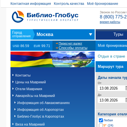
Контактная информация
Контроль качества
Моё бронирование
Звонок по России
8 (800) 775-
время работы
Туры
Москва
Пересчет валют
Моё бронирован
86.59
99.71
USD
EUR
Способы оплаты
Отдых в стране
Маршрут тура
Контакты
Даты начала ту
Цены на Маврикий
От
Отели Маврикия
До
Авиарейсы на Маврикий
Информация об Авиакомпаниях
Информация об Аэропортах
Категория отел
Библио-Глобус в Аэропортах
Любая
Виза на Маврикий
5*
(24)