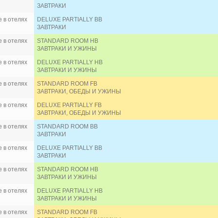
RIU TURQUOISE 4*
ЗАВТРАКИ
SALT OF PALMAR 5*
SHANGRI-LAS LE TOUESSROK, MAURITUS 5*
 в отелях
DELUXE PARTIALLY BB
SHANTI MAURICE RESORT & SPA 5*
ЗАВТРАКИ
SOFITEL MAURITIUS IMPERIAL RESORT & SPA 5*
 в отелях
STANDARD ROOM HB
SOFITEL SO MAURITIUS 5*
ЗАВТРАКИ И УЖИНЫ
SUGAR BEACH 5*
SUNRISE ATTITUDE (only adults 18+) 4*
 в отелях
DELUXE PARTIALLY HB
ЗАВТРАКИ И УЖИНЫ
TAMASSA BEL OMBRE 4*
THE OBEROI 5*
 в отелях
STANDARD ROOM FB
THE ST. REGIS LE MORNE RESORT MAURITIUS 5*
ЗАВТРАКИ, ОБЕДЫ И УЖИНЫ
THE WESTIN TURTLE BAY RESORT & SPA MAURITIU
 в отелях
DELUXE PARTIALLY FB
TROPICAL ATTITUDE (only adults 18+) 3*
ЗАВТРАКИ, ОБЕДЫ И УЖИНЫ
VERANDA GRAND BAIE 3*
VERANDA PALMAR BEACH AND SPA 3*
 в отелях
STANDARD ROOM BB
VERANDA PAUL AND VIRGINIE (only adults 18+) 4*
ЗАВТРАКИ
VERANDA TAMARIN HOTEL AND SPA 3*
 в отелях
DELUXE PARTIALLY BB
ZILWA ATTITUDE 4*
ЗАВТРАКИ
 в отелях
STANDARD ROOM HB
ЗАВТРАКИ И УЖИНЫ
 в отелях
DELUXE PARTIALLY HB
ЗАВТРАКИ И УЖИНЫ
 в отелях
STANDARD ROOM FB