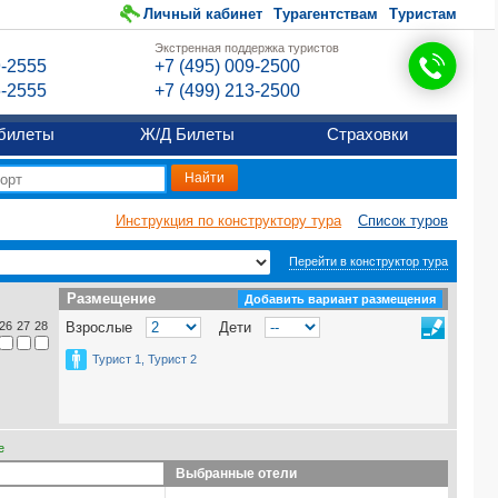
Личный кабинет
Турагентствам
Туристам
Экстренная поддержка туристов
9-2555
+7 (495) 009-2500
6-2555
+7 (499) 213-2500
билеты
Ж/Д Билеты
Страховки
Инструкция по конструктору тура
Список туров
Перейти в конструктор тура
Размещение
Размещение
Добавить вариант размещения
26
27
28
Взрослые
Дети
Турист 1, Турист 2
е
Выбранные отели