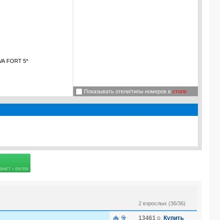
A FORT 5*
Показывать отели/типы номеров в
стопе
 страховке
2 взрослых (36/36)
13461
р.
Купить