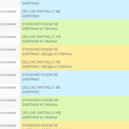
SALT OF PALMAR 5*
ЗАВТРАКИ
SHANGRI-LAS LE TOUESSROK, MAURITUS 5*
SHANTI MAURICE RESORT & SPA 5*
 в отелях
DELUXE PARTIALLY BB
SOFITEL MAURITIUS IMPERIAL RESORT & SPA 5*
ЗАВТРАКИ
SOFITEL SO MAURITIUS 5*
 в отелях
STANDARD ROOM HB
SUGAR BEACH 5*
ЗАВТРАКИ И УЖИНЫ
SUNRISE ATTITUDE (only adults 18+) 4*
TAMASSA BEL OMBRE 4*
 в отелях
DELUXE PARTIALLY HB
ЗАВТРАКИ И УЖИНЫ
THE OBEROI 5*
THE ST. REGIS LE MORNE RESORT MAURITIUS 5*
 в отелях
STANDARD ROOM FB
THE WESTIN TURTLE BAY RESORT & SPA MAURITIU
ЗАВТРАКИ, ОБЕДЫ И УЖИНЫ
TROPICAL ATTITUDE (only adults 18+) 3*
 в отелях
DELUXE PARTIALLY FB
VERANDA GRAND BAIE 3*
ЗАВТРАКИ, ОБЕДЫ И УЖИНЫ
VERANDA PALMAR BEACH AND SPA 3*
VERANDA PAUL AND VIRGINIE (only adults 18+) 4*
 в отелях
STANDARD ROOM BB
VERANDA TAMARIN HOTEL AND SPA 3*
ЗАВТРАКИ
ZILWA ATTITUDE 4*
 в отелях
DELUXE PARTIALLY BB
ЗАВТРАКИ
 в отелях
STANDARD ROOM HB
ЗАВТРАКИ И УЖИНЫ
 в отелях
DELUXE PARTIALLY HB
ЗАВТРАКИ И УЖИНЫ
 в отелях
STANDARD ROOM FB