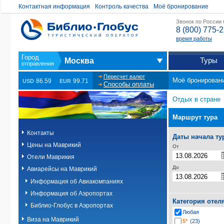
Контактная информация
Контроль качества
Моё бронирование
Звонок по России
8 (800) 775-
время работы
Туры
Москва
Пересчет валют
Моё бронирован
86.59
99.71
USD
EUR
Способы оплаты
Отдых в стране
Маршрут тура
Контакты
Даты начала ту
Цены на Маврикий
От
Отели Маврикия
До
Авиарейсы на Маврикий
Информация об Авиакомпаниях
Информация об Аэропортах
Категория отел
Библио-Глобус в Аэропортах
Любая
Виза на Маврикий
5*
(23)