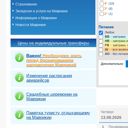
4*
(10)
Страхование
3*
(6)
Экскурсии и услуги на Маврикии
2*
(1)
Информация о Маврикии
Новости Маврикия
Питание
Любое
BB
- завтраки
HB
- завтраки 
Цены на индивидуальные трансферы
FB
- завтраки,
AI
- все включ
AO
- без питан
Важно!
Необходимо знать
перед бронированием
Дополнительно
направления Маврикий
Изменение расписания
Выбрать ст
авиарейсов
Свадебные церемонии на
Маврикии
Четверг
Памятка туристу, отдыхающему
на Маврикии
13.08.2026
1
Проживание