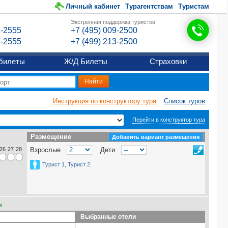
Личный кабинет
Турагентствам
Туристам
Экстренная поддержка туристов
9-2555
+7 (495) 009-2500
6-2555
+7 (499) 213-2500
билеты
Ж/Д Билеты
Страховки
Инструкция по конструктору тура
Список туров
Перейти в конструктор тура
Размещение
Размещение
Добавить вариант размещения
26
27
28
Взрослые
Дети
Турист 1, Турист 2
е
Выбранные отели