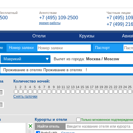
 бесплатный
Агентствам
Частным лицам
2500
+7 (495) 109-2500
+7 (495) 10
время работы
+7 (499) 21
Отели
Круизы
Авиа
ие
Номер заявки
Паспорт
Маврикий
Вылет из города:
Москва / Moscow
ра
Количество ночей:
1
2
3
4
5
6
7
8
9
10
11
12
13
14
15
16
17
18
19
20
21
22
23
24
25
Снять галочки
я
Курорты и отели
Только мгновенное подтверждени
Найти отель