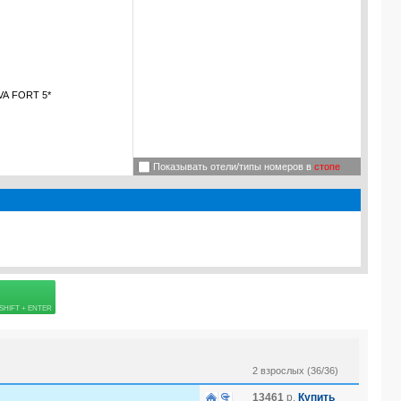
A FORT 5*
Показывать отели/типы номеров в
стопе
 страховке
2 взрослых (36/36)
13461
р.
Купить