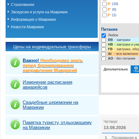
4*
(10)
Страхование
3*
(6)
Экскурсии и услуги на Маврикии
2*
(1)
Информация о Маврикии
Новости Маврикия
Питание
Любое
BB
- завтраки
HB
- завтраки и у
Цены на индивидуальные трансферы
FB
- завтраки, обе
AI
- все включено
AO
- без питания
Важно!
Необходимо знать
перед бронированием
Дополнительно
направления Маврикий
Изменение расписания
Выбрать стра
авиарейсов
Свадебные церемонии на
Маврикии
Четверг
Памятка туристу, отдыхающему
на Маврикии
13.08.2026
1
Проживание в