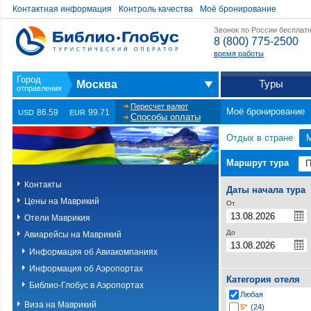
Контактная информация
Контроль качества
Моё бронирование
Звонок по России бесплат
8 (800) 775-2500
время работы
Туры
Москва
Пересчет валют
Моё бронирование
86.59
99.71
USD
EUR
Способы оплаты
Отдых в стране
Маршрут тура
Контакты
Даты начала тура
Цены на Маврикий
От
Отели Маврикия
До
Авиарейсы на Маврикий
Информация об Авиакомпаниях
Информация об Аэропортах
Категория отеля
Библио-Глобус в Аэропортах
Любая
Виза на Маврикий
5*
(24)