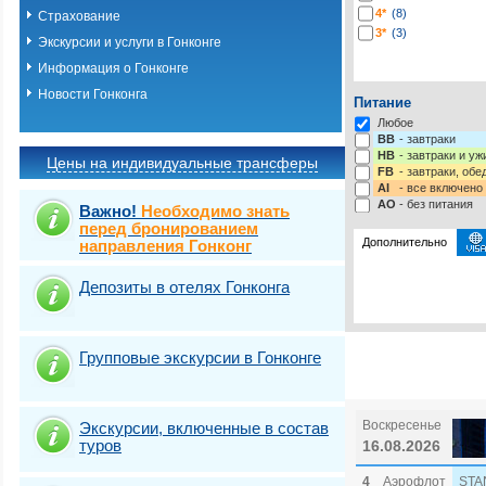
4*
(8)
Страхование
3*
(3)
Экскурсии и услуги в Гонконге
Информация о Гонконге
Новости Гонконга
Питание
Любое
BB
- завтраки
HB
- завтраки и у
Цены на индивидуальные трансферы
FB
- завтраки, обе
AI
- все включено
AO
- без питания
Важно!
Необходимо знать
перед бронированием
Дополнительно
направления Гонконг
Депозиты в отелях Гонконга
Выбрать стра
Групповые экскурсии в Гонконге
Воскресенье
Экскурсии, включенные в состав
туров
16.08.2026
4
Аэрофлот
STA