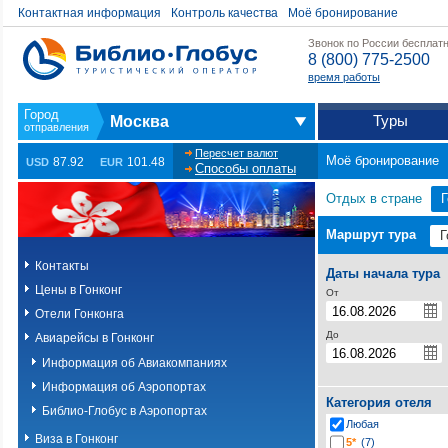
Контактная информация
Контроль качества
Моё бронирование
Звонок по России бесплат
8 (800) 775-2500
время работы
Туры
Москва
Пересчет валют
Моё бронирование
87.92
101.48
USD
EUR
Способы оплаты
Отдых в стране
Г
Маршрут тура
Контакты
Даты начала тура
Цены в Гонконг
От
Отели Гонконга
До
Авиарейсы в Гонконг
Информация об Авиакомпаниях
Информация об Аэропортах
Категория отеля
Библио-Глобус в Аэропортах
Любая
Виза в Гонконг
5*
(7)