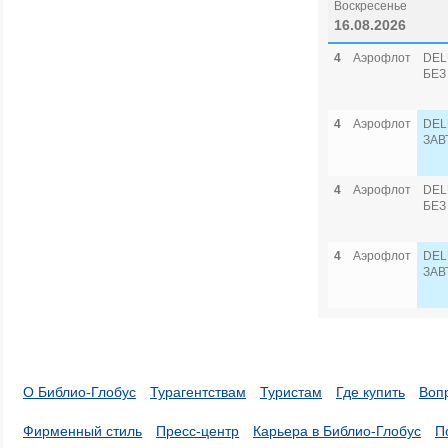
Воскресенье
16.08.2026
4
Аэрофлот
DEL
БЕЗ
4
Аэрофлот
DEL
ЗАВ
4
Аэрофлот
DEL
БЕЗ
4
Аэрофлот
DEL
ЗАВ
О Библио-Глобус
Турагентствам
Туристам
Где купить
Воп
Фирменный стиль
Пресс-центр
Карьера в Библио-Глобус
П