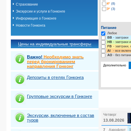
4*
(8)
Страхование
3*
(3)
Экскурсии и услуги в Гонконге
Информация о Гонконге
Новости Гонконга
Питание
Любое
BB
- завтраки
HB
- завтраки 
Цены на индивидуальные трансферы
FB
- завтраки,
AI
- все включ
AO
- без питан
Важно!
Необходимо знать
перед бронированием
Дополнительно
направления Гонконг
Депозиты в отелях Гонконга
Выбрать ст
Групповые экскурсии в Гонконге
Четверг
Экскурсии, включенные в состав
туров
13.08.2026
7
Аэрофлот