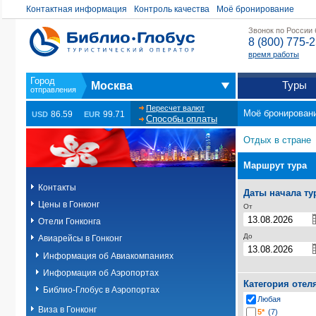
Контактная информация
Контроль качества
Моё бронирование
Звонок по России
8 (800) 775-
время работы
Туры
Москва
Пересчет валют
Моё бронирован
86.59
99.71
USD
EUR
Способы оплаты
Отдых в стране
Маршрут тура
Контакты
Даты начала ту
Цены в Гонконг
От
Отели Гонконга
До
Авиарейсы в Гонконг
Информация об Авиакомпаниях
Информация об Аэропортах
Категория отел
Библио-Глобус в Аэропортах
Любая
Виза в Гонконг
5*
(7)