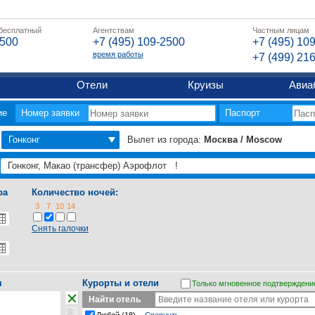
 бесплатный
Агентствам
Частным лицам
2500
+7 (495) 109-2500
+7 (495) 10
время работы
+7 (499) 21
Отели
Круизы
Авиа
ие
Номер заявки
Паспорт
Гонконг
Вылет из города:
Москва / Moscow
ра
Количество ночей:
3
7
10
14
Снять галочки
я
Курорты и отели
Только мгновенное подтверждени
Найти отель