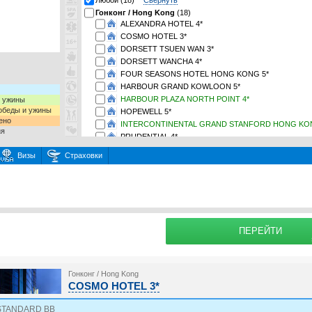
Любой (18)
Свернуть
Гонконг / Hong Kong
(18)
ALEXANDRA HOTEL 4*
COSMO HOTEL 3*
DORSETT TSUEN WAN 3*
DORSETT WANCHA 4*
FOUR SEASONS HOTEL HONG KONG 5*
HARBOUR GRAND KOWLOON 5*
HARBOUR PLAZA NORTH POINT 4*
и ужины
 обеды и ужины
HOPEWELL 5*
ено
INTERCONTINENTAL GRAND STANFORD HONG KON
ия
PRUDENTIAL 4*
REGAL KOWLOON HOTEL 4*
Визы
Страховки
SOHOTEL 3*
THE CITYVIEW 4*
раховку
THE KOWLOON HOTEL 4*
Подробнее о
THE PARK LANE HONG KONG A PULLMAN HOTEL 5*
THE PENINSULA HONG KONG 5*
THE ROYAL GARDEN HOTEL 5*
ПЕРЕЙТИ
THE ROYAL PACIFIC HOTEL AND TOWERS 4*
Гонконг / Hong Kong
COSMO HOTEL 3*
STANDARD BB