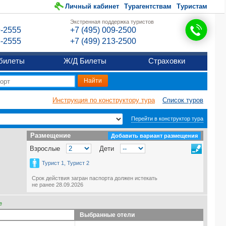
Личный кабинет
Турагентствам
Туристам
Экстренная поддержка туристов
9-2555
+7 (495) 009-2500
6-2555
+7 (499) 213-2500
билеты
Ж/Д Билеты
Страховки
Инструкция по конструктору тура
Список туров
Перейти в конструктор тура
Размещение
Размещение
Добавить вариант размещения
Взрослые
Дети
Турист 1, Турист 2
Срок действия загран паспорта должен истекать
не ранее 28.09.2026
е
Выбранные отели