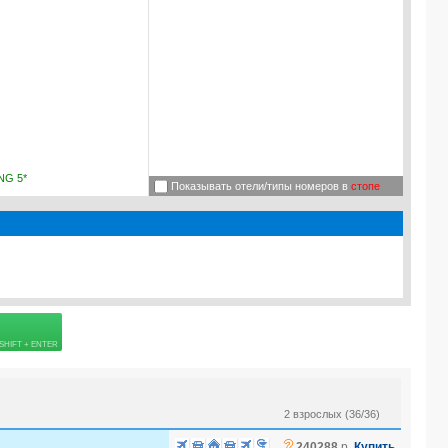
G 5*
Показывать отели/типы номеров в
стопе
 страховке
2 взрослых (36/36)
?
240288
р.
Купить