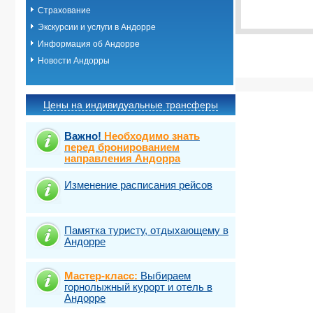
Виза
Выбрать ст
TOUR
Страхование
Экскурсии и услуги в Андорре
Информация об Андорре
Новости Андорры
Цены на индивидуальные трансферы
Важно!
Необходимо знать
перед бронированием
направления Андорра
Изменение расписания рейсов
Памятка туристу, отдыхающему в
Андорре
Мастер-класс:
Выбираем
горнолыжный курорт и отель в
Андорре