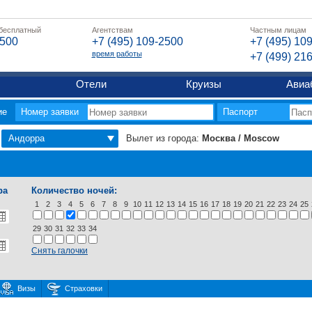
 бесплатный
Агентствам
Частным лицам
2500
+7 (495) 109-2500
+7 (495) 10
время работы
+7 (499) 21
Отели
Круизы
Авиа
ие
Номер заявки
Паспорт
Андорра
Вылет из города:
Москва / Moscow
ра
Количество ночей:
1
2
3
4
5
6
7
8
9
10
11
12
13
14
15
16
17
18
19
20
21
22
23
24
25
29
30
31
32
33
34
Снять галочки
Визы
Страховки