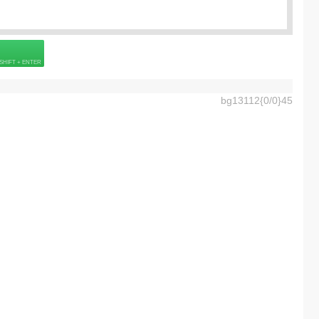
Подробнее о визе
-6] =
0.0
EUR
 страховке
bg13112{0/0}45