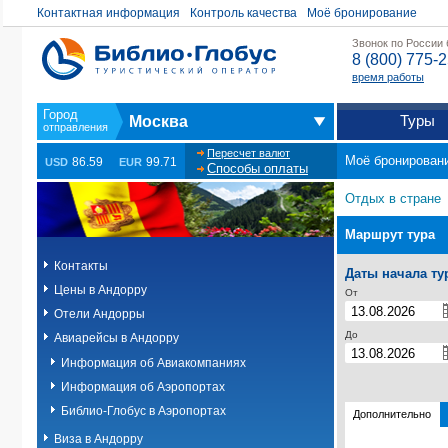
Контактная информация
Контроль качества
Моё бронирование
Звонок по России
8 (800) 775-
время работы
Туры
Москва
Пересчет валют
Моё бронирован
86.59
99.71
USD
EUR
Способы оплаты
Отдых в стране
Маршрут тура
Контакты
Даты начала ту
Цены в Андорру
От
Отели Андорры
До
Авиарейсы в Андорру
Информация об Авиакомпаниях
Информация об Аэропортах
Библио-Глобус в Аэропортах
Дополнительно
Виза в Андорру