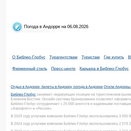
Погода в Андорре на 06.08.2026
О Библио-Глобус
Турагентствам
Туристам
Где купить
В
Фирменный стиль
Пресс-центр
Карьера в Библио-Глобус
Отдых в Андорре, билеты в Андорру, погода в Андорре
Отели Андорры,
Библио-Глобус
занимает лидирующие позиции на туристическом рынке 
Ближнем Востоке. Онлайн-система бронирования позволяет оформить 
Библио-Глобус сотрудничает с 25 000 агентств и надежными поставщ
«Аэрофлот» и «Россия».
В 2025 году услугами компании Библио-Глобус воспользовались 3 050 9
В 2024 году услугами компании Библио-Глобус воспользовались 2 576 2