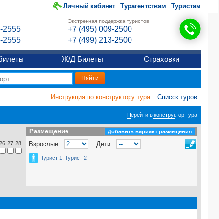
Личный кабинет
Турагентствам
Туристам
Экстренная поддержка туристов
9-2555
+7 (495) 009-2500
6-2555
+7 (499) 213-2500
билеты
Ж/Д Билеты
Страховки
Инструкция по конструктору тура
Список туров
Перейти в конструктор тура
Размещение
Размещение
Добавить вариант размещения
26
27
28
Взрослые
Дети
Турист 1, Турист 2