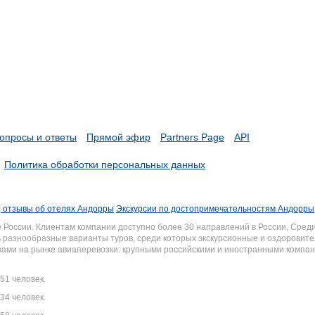
опросы и ответы
Прямой эфир
Partners Page
API
Политика обработки персональных данных
 отзывы об отелях Андорры
Экскурсии по достопримечательностям Андорры
России. Клиентам компании доступно более 30 направлений в России, Среди
разнообразные варианты туров, среди которых экскурсионные и оздоровите
иками на рынке авиаперевозки: крупными российскими и иностранными комп
51 человек.
34 человек.