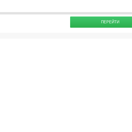
раховку
IST Мск: Взрослый [12-99] =
65.0
EUR, Ребенок [6-12] =
65.0
EUR, Младенец [0
Подробнее о
ПЕРЕЙТИ