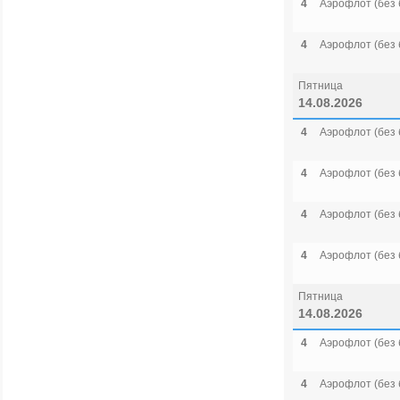
4
Аэрофлот (без 
4
Аэрофлот (без 
Пятница
14.08.2026
4
Аэрофлот (без 
4
Аэрофлот (без 
4
Аэрофлот (без 
4
Аэрофлот (без 
Пятница
14.08.2026
4
Аэрофлот (без 
4
Аэрофлот (без 