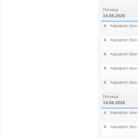
Пятница
14.08.2026
4
Аэрофлот (без 
4
Аэрофлот (без 
4
Аэрофлот (без 
4
Аэрофлот (без 
4
Аэрофлот (без 
Пятница
14.08.2026
4
Аэрофлот (без 
4
Аэрофлот (без 