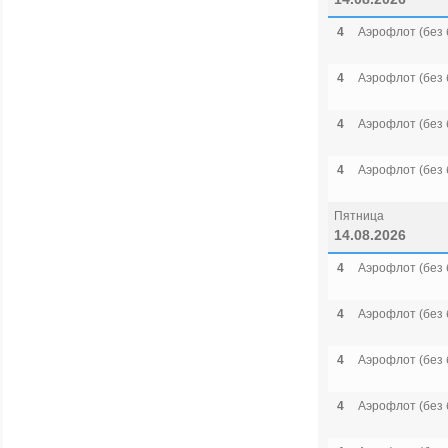
4
Аэрофлот (без 
4
Аэрофлот (без 
4
Аэрофлот (без 
4
Аэрофлот (без 
Пятница
14.08.2026
4
Аэрофлот (без 
4
Аэрофлот (без 
4
Аэрофлот (без 
4
Аэрофлот (без 