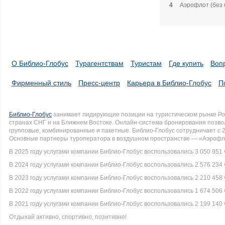
4
Аэрофлот (без 
О Библио-Глобус
Турагентствам
Туристам
Где купить
Воп
Фирменный стиль
Пресс-центр
Карьера в Библио-Глобус
П
Библио-Глобус
занимает лидирующие позиции на туристическом рынке Рос
странах СНГ и на Ближнем Востоке. Онлайн-система бронирования позво
групповые, комбинированные и пакетные. Библио-Глобус сотрудничает с 
Основные партнеры туроператора в воздушном пространстве — «Аэрофло
В 2025 году услугами компании Библио-Глобус воспользовались 3 050 951 
В 2024 году услугами компании Библио-Глобус воспользовались 2 576 234 
В 2023 году услугами компании Библио-Глобус воспользовались 2 210 458 
В 2022 году услугами компании Библио-Глобус воспользовались 1 674 506 
В 2021 году услугами компании Библио-Глобус воспользовались 2 199 140 
Отдыхай активно, спортивно, позитивно!