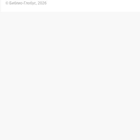
© Библио-Глобус, 2026