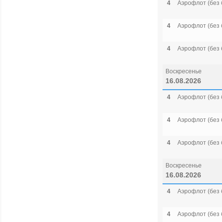
4
Аэрофлот (без 
4
Аэрофлот (без 
4
Аэрофлот (без 
Воскресенье
16.08.2026
4
Аэрофлот (без 
4
Аэрофлот (без 
4
Аэрофлот (без 
Воскресенье
16.08.2026
4
Аэрофлот (без 
4
Аэрофлот (без 