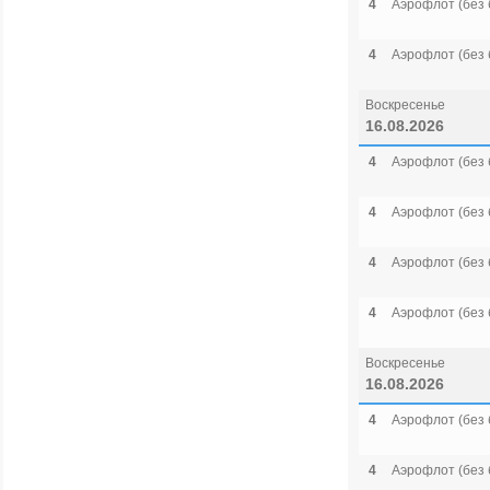
4
Аэрофлот (без 
4
Аэрофлот (без 
Воскресенье
16.08.2026
4
Аэрофлот (без 
4
Аэрофлот (без 
4
Аэрофлот (без 
4
Аэрофлот (без 
Воскресенье
16.08.2026
4
Аэрофлот (без 
4
Аэрофлот (без 