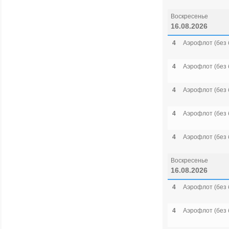
Воскресенье
16.08.2026
4
Аэрофлот (без 
4
Аэрофлот (без 
4
Аэрофлот (без 
4
Аэрофлот (без 
4
Аэрофлот (без 
Воскресенье
16.08.2026
4
Аэрофлот (без 
4
Аэрофлот (без 