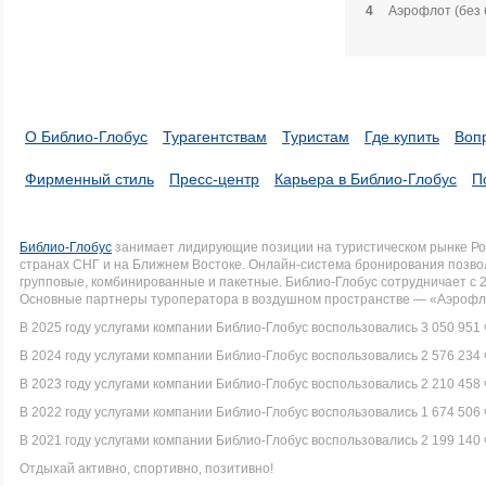
4
Аэрофлот (без 
О Библио-Глобус
Турагентствам
Туристам
Где купить
Воп
Фирменный стиль
Пресс-центр
Карьера в Библио-Глобус
П
Библио-Глобус
занимает лидирующие позиции на туристическом рынке Рос
странах СНГ и на Ближнем Востоке. Онлайн-система бронирования позво
групповые, комбинированные и пакетные. Библио-Глобус сотрудничает с 
Основные партнеры туроператора в воздушном пространстве — «Аэрофло
В 2025 году услугами компании Библио-Глобус воспользовались 3 050 951 
В 2024 году услугами компании Библио-Глобус воспользовались 2 576 234 
В 2023 году услугами компании Библио-Глобус воспользовались 2 210 458 
В 2022 году услугами компании Библио-Глобус воспользовались 1 674 506 
В 2021 году услугами компании Библио-Глобус воспользовались 2 199 140 
Отдыхай активно, спортивно, позитивно!