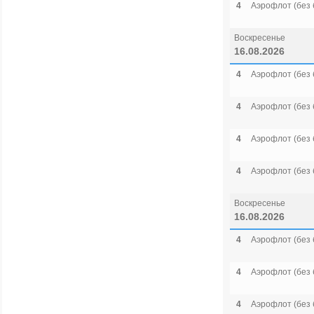
4
Аэрофлот (без 
Воскресенье
16.08.2026
4
Аэрофлот (без 
4
Аэрофлот (без 
4
Аэрофлот (без 
4
Аэрофлот (без 
Воскресенье
16.08.2026
4
Аэрофлот (без 
4
Аэрофлот (без 
4
Аэрофлот (без 