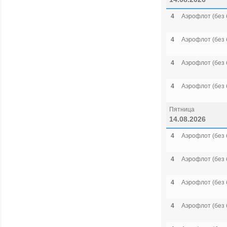
4
Аэрофлот (без 
4
Аэрофлот (без 
4
Аэрофлот (без 
4
Аэрофлот (без 
Пятница
14.08.2026
4
Аэрофлот (без 
4
Аэрофлот (без 
4
Аэрофлот (без 
4
Аэрофлот (без 