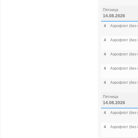
Пятница
14.08.2026
4
Аэрофлот (без 
4
Аэрофлот (без 
4
Аэрофлот (без 
4
Аэрофлот (без 
4
Аэрофлот (без 
Пятница
14.08.2026
4
Аэрофлот (без 
4
Аэрофлот (без 