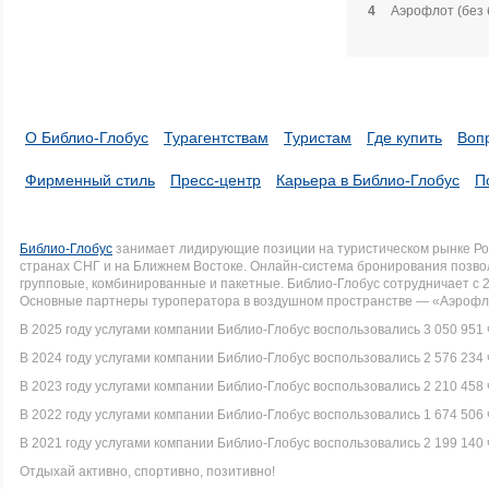
4
Аэрофлот (без 
О Библио-Глобус
Турагентствам
Туристам
Где купить
Воп
Фирменный стиль
Пресс-центр
Карьера в Библио-Глобус
П
Библио-Глобус
занимает лидирующие позиции на туристическом рынке Рос
странах СНГ и на Ближнем Востоке. Онлайн-система бронирования позво
групповые, комбинированные и пакетные. Библио-Глобус сотрудничает с 
Основные партнеры туроператора в воздушном пространстве — «Аэрофло
В 2025 году услугами компании Библио-Глобус воспользовались 3 050 951 
В 2024 году услугами компании Библио-Глобус воспользовались 2 576 234 
В 2023 году услугами компании Библио-Глобус воспользовались 2 210 458 
В 2022 году услугами компании Библио-Глобус воспользовались 1 674 506 
В 2021 году услугами компании Библио-Глобус воспользовались 2 199 140 
Отдыхай активно, спортивно, позитивно!