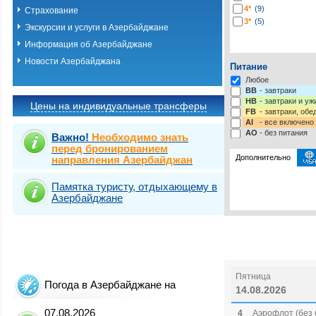
4*
(9)
Страхование
3*
(5)
Экскурсии и услуги в Азербайджане
Информация об Азербайджане
Новости Азербайджана
Питание
Любое
BB
- завтраки
HB
- завтраки и у
Цены на индивидуальные трансферы
FB
- завтраки, обе
AI
- все включено
AO
- без питания
Важно!
Необходимо знать
перед бронированием
Дополнительно
направления Азербайджан
Памятка туристу, отдыхающему в
Выберите одну ил
Выбрать стра
Азербайджане
Пятница
Погода в Азербайджане на
14.08.2026
07.08.2026
4
Аэрофлот (без 