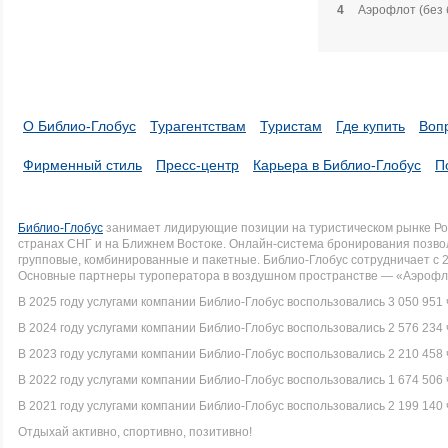
4
Аэрофлот (без 
О Библио-Глобус
Турагентствам
Туристам
Где купить
Воп
Фирменный стиль
Пресс-центр
Карьера в Библио-Глобус
П
Библио-Глобус
занимает лидирующие позиции на туристическом рынке Рос
странах СНГ и на Ближнем Востоке. Онлайн-система бронирования позво
групповые, комбинированные и пакетные. Библио-Глобус сотрудничает с 
Основные партнеры туроператора в воздушном пространстве — «Аэрофло
В 2025 году услугами компании Библио-Глобус воспользовались 3 050 951 
В 2024 году услугами компании Библио-Глобус воспользовались 2 576 234 
В 2023 году услугами компании Библио-Глобус воспользовались 2 210 458 
В 2022 году услугами компании Библио-Глобус воспользовались 1 674 506 
В 2021 году услугами компании Библио-Глобус воспользовались 2 199 140 
Отдыхай активно, спортивно, позитивно!