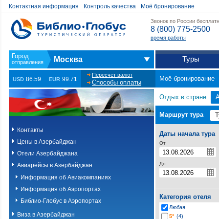
Контактная информация
Контроль качества
Моё бронирование
Звонок по России бесплат
8 (800) 775-2500
время работы
Туры
Москва
Пересчет валют
Моё бронирование
86.59
99.71
USD
EUR
Способы оплаты
Отдых в стране
Маршрут тура
Контакты
Даты начала тура
Цены в Азербайджан
От
Отели Азербайджана
До
Авиарейсы в Азербайджан
Информация об Авиакомпаниях
Информация об Аэропортах
Категория отеля
Библио-Глобус в Аэропортах
Любая
Виза в Азербайджан
5*
(4)