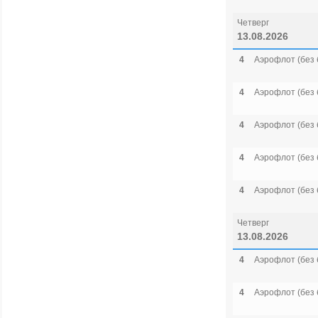
Четверг
13.08.2026
4
Аэрофлот (без 
4
Аэрофлот (без 
4
Аэрофлот (без 
4
Аэрофлот (без 
4
Аэрофлот (без 
Четверг
13.08.2026
4
Аэрофлот (без 
4
Аэрофлот (без 