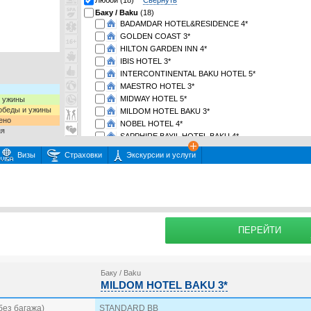
Любой (18)
Свернуть
Баку / Baku
(18)
BADAMDAR HOTEL&RESIDENCE 4*
GOLDEN COAST 3*
HILTON GARDEN INN 4*
IBIS HOTEL 3*
INTERCONTINENTAL BAKU HOTEL 5*
MAESTRO HOTEL 3*
MIDWAY HOTEL 5*
и ужины
 обеды и ужины
MILDOM HOTEL BAKU 3*
ено
NOBEL HOTEL 4*
ия
SAPPHIRE BAYIL HOTEL BAKU 4*
SAPPHIRE CITY 4*
Визы
Страховки
Экскурсии и услуги
SAPPHIRE INN 4*
SAPPHIRE MARINE 5*
 или несколько экскурсий
раховку
SHAH PALACE 4*
Подробнее о
SMITH HOTEL 3*
THEATRUM HOTEL BAKU 4*
WILL HOTEL 4*
ПЕРЕЙТИ
WYNDHAM GARDEN 5*
Баку / Baku
MILDOM HOTEL BAKU 3*
без багажа)
STANDARD BB