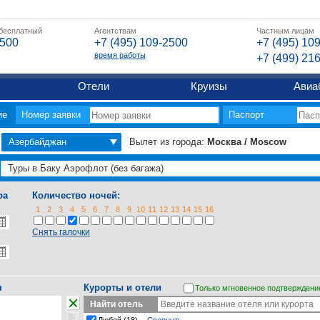
 бесплатный
Агентствам
Частным лицам
2500
+7 (495) 109-2500
+7 (495) 10
время работы
+7 (499) 21
Отели
Круизы
Авиа
ие
Номер заявки
Паспорт
Азербайджан
Вылет из города:
Москва / Moscow
ра
Количество ночей:
1
2
3
4
5
6
7
8
9
10
11
12
13
14
15
16
Снять галочки
я
Курорты и отели
Только мгновенное подтверждени
Найти отель