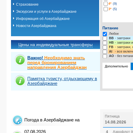
4*
(9)
Страхование
3*
(5)
Экскурсии и услуги в Азербайджане
Информация об Азербайджане
Новости Азербайджана
Питание
Любое
BB
- завтраки
HB
- завтраки 
Цены на индивидуальные трансферы
FB
- завтраки,
AI
- все включ
AO
- без питан
Важно!
Необходимо знать
перед бронированием
Дополнительно
направления Азербайджан
Памятка туристу, отдыхающему в
Выберите одну
Выбрать ст
Азербайджане
Пятница
Погода в Азербайджане на
14.08.2026
07.08.2026
4
Аэрофлот (