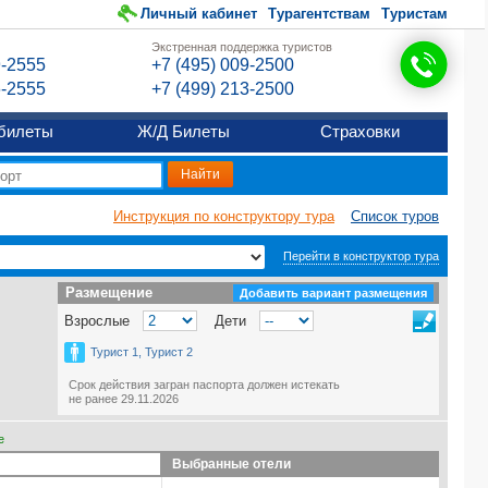
Личный кабинет
Турагентствам
Туристам
Экстренная поддержка туристов
9-2555
+7 (495) 009-2500
6-2555
+7 (499) 213-2500
билеты
Ж/Д Билеты
Страховки
Инструкция по конструктору тура
Список туров
Перейти в конструктор тура
Размещение
Размещение
Добавить вариант размещения
Взрослые
Дети
Турист 1, Турист 2
Срок действия загран паспорта должен истекать
не ранее 29.11.2026
е
Выбранные отели