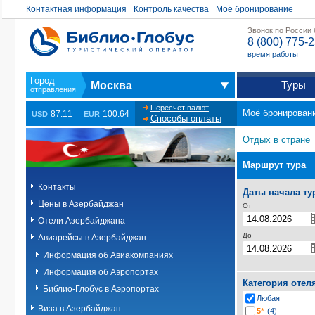
Контактная информация
Контроль качества
Моё бронирование
Звонок по России
8 (800) 775-
время работы
Туры
Москва
Пересчет валют
Моё бронирован
87.11
100.64
USD
EUR
Способы оплаты
Отдых в стране
Маршрут тура
Контакты
Даты начала ту
Цены в Азербайджан
От
Отели Азербайджана
До
Авиарейсы в Азербайджан
Информация об Авиакомпаниях
Информация об Аэропортах
Категория отел
Библио-Глобус в Аэропортах
Любая
Виза в Азербайджан
5*
(4)