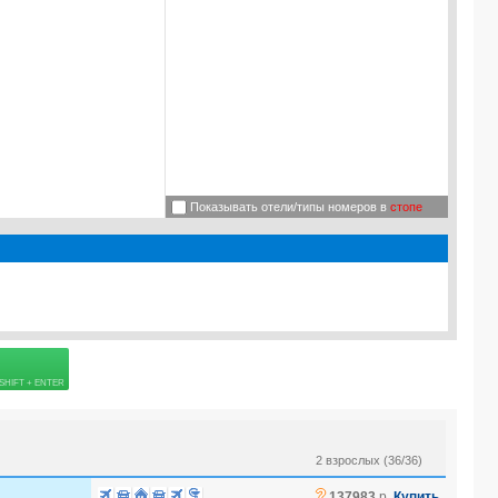
Показывать отели/типы номеров в
стопе
 страховке
2 взрослых (36/36)
?
137983
р.
Купить