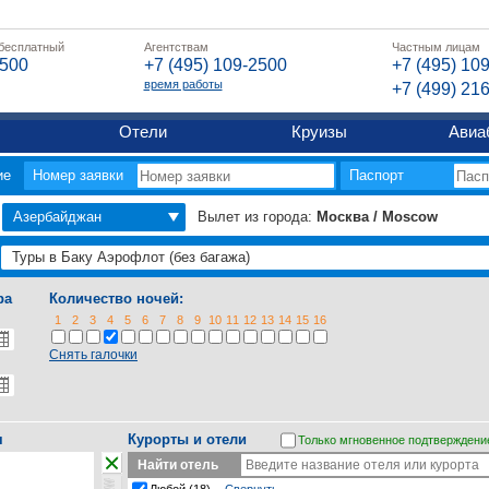
 бесплатный
Агентствам
Частным лицам
2500
+7 (495) 109-2500
+7 (495) 10
время работы
+7 (499) 21
Отели
Круизы
Авиа
ие
Номер заявки
Паспорт
Азербайджан
Вылет из города:
Москва / Moscow
ра
Количество ночей:
1
2
3
4
5
6
7
8
9
10
11
12
13
14
15
16
Снять галочки
я
Курорты и отели
Только мгновенное подтверждени
Найти отель