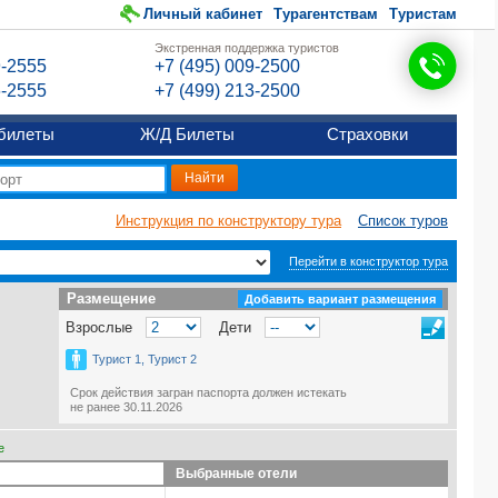
Личный кабинет
Турагентствам
Туристам
Экстренная поддержка туристов
9-2555
+7 (495) 009-2500
6-2555
+7 (499) 213-2500
билеты
Ж/Д Билеты
Страховки
Инструкция по конструктору тура
Список туров
Перейти в конструктор тура
Размещение
Размещение
Добавить вариант размещения
Взрослые
Дети
Турист 1, Турист 2
Срок действия загран паспорта должен истекать
не ранее 30.11.2026
е
Выбранные отели