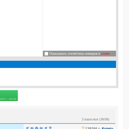
Показывать отели/типы номеров в
стопе
 страховке
2 взрослых (36/36)
?
139266
р.
Купить