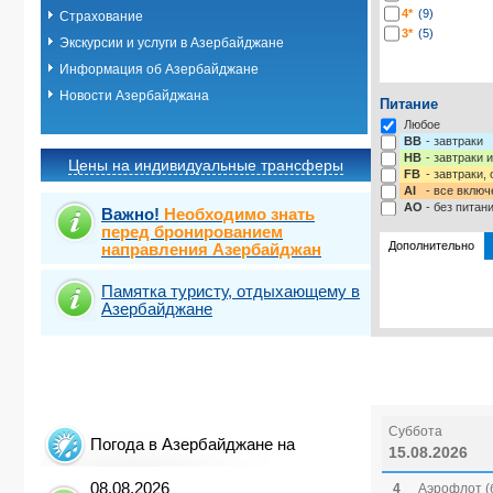
4*
(9)
Страхование
3*
(5)
Экскурсии и услуги в Азербайджане
Информация об Азербайджане
Новости Азербайджана
Питание
Любое
BB
- завтраки
HB
- завтраки 
Цены на индивидуальные трансферы
FB
- завтраки,
AI
- все включ
AO
- без питан
Важно!
Необходимо знать
перед бронированием
Дополнительно
направления Азербайджан
Памятка туристу, отдыхающему в
Выбрать ст
Азербайджане
Суббота
Погода в Азербайджане на
15.08.2026
08.08.2026
4
Аэрофлот (