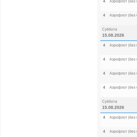
4
Аэрофлот (без 
4
Аэрофлот (без 
Суббота
15.08.2026
4
Аэрофлот (без 
4
Аэрофлот (без 
4
Аэрофлот (без 
4
Аэрофлот (без 
Суббота
15.08.2026
4
Аэрофлот (без 
4
Аэрофлот (без 