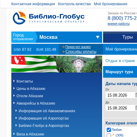
Контактная информация
Контроль качества
Моё бронирование
Звонок по России
8 (800) 775-
время работы
Туры
Москва
Пересчет валют
Моё бронирован
87.92
101.48
USD
EUR
Способы оплаты
Отдых в стране
Маршрут тура
Контакты
Даты начала ту
Цены в Абхазию
От
Отели Абхазии
До
Авиарейсы в Абхазию
Информация об Авиакомпаниях
Информация об Аэропортах
Категория отел
Библио-Глобус в Аэропортах
Любая
Виза в Абхазию
-*
(306)