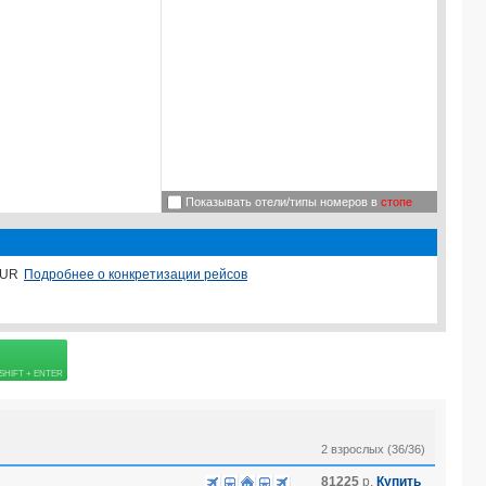
Показывать отели/типы номеров в
стопе
Подробнее о конкретизации рейсов
UR
2 взрослых (36/36)
81225
р.
Купить