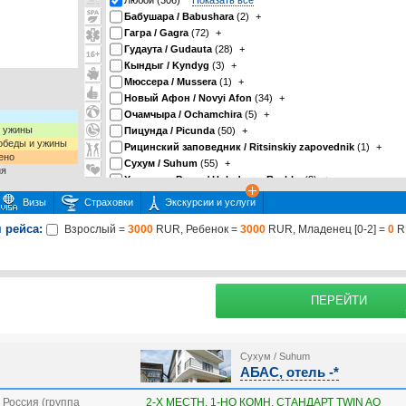
Любой (306)
Показать все
Бабушара / Babushara
(2)
+
Гагра / Gagra
(72)
+
Гудаута / Gudauta
(28)
+
Кындыг / Kyndyg
(3)
+
Мюссера / Mussera
(1)
+
Новый Афон / Novyi Afon
(34)
+
Очамчыра / Ochamchira
(5)
+
и ужины
Пицунда / Picunda
(50)
+
 обеды и ужины
Рицинский заповедник / Ritsinskiy zapovednik
(1)
+
ено
Сухум / Suhum
(55)
+
ия
Холодная Речка / Holodnaya Rechka
(3)
+
Цандрипш / Candripsh
(52)
+
Визы
Страховки
Экскурсии и услуги
 рейса:
Взрослый =
3000
RUR, Ребенок =
3000
RUR, Младенец [0-2] =
0
R
 или несколько экскурсий
раховку
Подробнее о страховке
ПЕРЕЙТИ
Сухум / Suhum
АБАС, отель -*
Россия (группа
2-Х МЕСТН. 1-НО КОМН. СТАНДАРТ TWIN AO