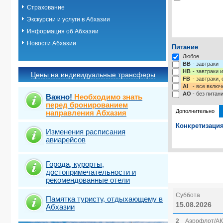
Страхование
Экскурсии и услуги в Абхазии
Информация об Абхазии
Новости Абхазии
Питание
Любое
BB
- завтраки
HB
- завтраки 
Цены на индивидуальные трансферы
FB
- завтраки,
AI
- все включ
AO
- без питан
Важно!
Необходимо знать
перед бронированием
Дополнительно
направления Абхазия
Конкретизация
Изменения расписания
авиарейсов
Выберите одну
Выбрать ст
Города, курорты,
достопримечательности и
рекомендованные отели
Суббота
Памятка туристу, отдыхающему в
15.08.2026
Абхазии
2
Аэрофлот/АК 