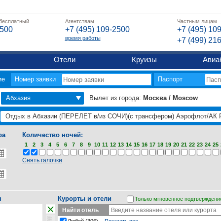
 бесплатный
Агентствам
Частным лицам
2500
+7 (495) 109-2500
+7 (495) 10
время работы
+7 (499) 21
Отели
Круизы
Авиа
ие
Номер заявки
Паспорт
Абхазия
Вылет из города:
Москва / Moscow
ра
Количество ночей:
1
2
3
4
5
6
7
8
9
10
11
12
13
14
15
16
17
18
19
20
21
22
23
24
25
Снять галочки
я
Курорты и отели
Только мгновенное подтверждени
Найти отель