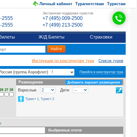
Личный кабинет
Турагентствам
Туристам
Экстренная поддержка туристов
9-2555
+7 (495) 009-2500
6-2555
+7 (499) 213-2500
билеты
Ж/Д Билеты
Страховки
Инструкция по конструктору тура
Список туров
Перейти в конструктор тура
Размещение
Размещение
Добавить вариант размещения
26
27
28
Взрослые
Дети
Турист 1, Турист 2
е
Выбранные отели