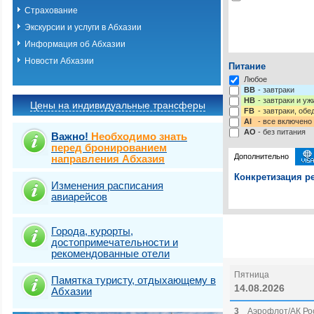
Страхование
Экскурсии и услуги в Абхазии
Информация об Абхазии
Новости Абхазии
Питание
Любое
BB
- завтраки
HB
- завтраки и у
Цены на индивидуальные трансферы
FB
- завтраки, обе
AI
- все включено
AO
- без питания
Важно!
Необходимо знать
перед бронированием
Дополнительно
направления Абхазия
Конкретизация ре
Изменения расписания
авиарейсов
Выберите одну ил
Выбрать стра
Города, курорты,
достопримечательности и
рекомендованные отели
Пятница
Памятка туристу, отдыхающему в
14.08.2026
Абхазии
3
Аэрофлот/АК Рос