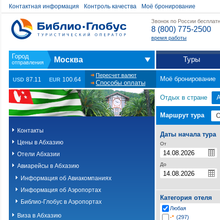
Контактная информация
Контроль качества
Моё бронирование
Звонок по России бесплат
8 (800) 775-2500
время работы
Туры
Москва
Пересчет валют
Моё бронирование
87.11
100.64
USD
EUR
Способы оплаты
Отдых в стране
Маршрут тура
Контакты
Даты начала тура
Цены в Абхазию
От
Отели Абхазии
До
Авиарейсы в Абхазию
Информация об Авиакомпаниях
Информация об Аэропортах
Категория отеля
Библио-Глобус в Аэропортах
Любая
Виза в Абхазию
-*
(297)