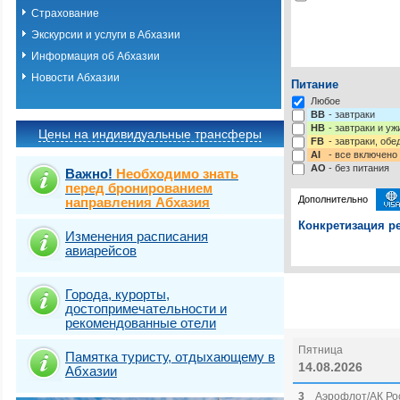
Страхование
Экскурсии и услуги в Абхазии
Информация об Абхазии
Новости Абхазии
Питание
Любое
BB
- завтраки
HB
- завтраки и у
Цены на индивидуальные трансферы
FB
- завтраки, обе
AI
- все включено
AO
- без питания
Важно!
Необходимо знать
перед бронированием
Дополнительно
направления Абхазия
Конкретизация ре
Изменения расписания
авиарейсов
Выберите одну ил
Выбрать стра
Города, курорты,
достопримечательности и
рекомендованные отели
Пятница
Памятка туристу, отдыхающему в
14.08.2026
Абхазии
3
Аэрофлот/АК Рос