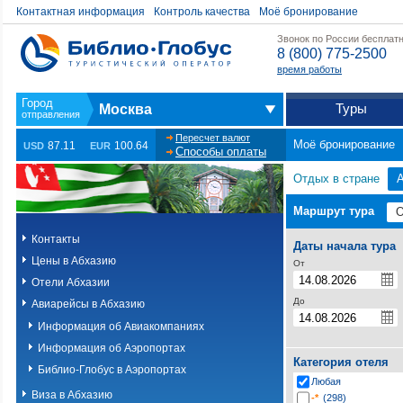
Контактная информация
Контроль качества
Моё бронирование
Звонок по России бесплат
8 (800) 775-2500
время работы
Туры
Москва
Пересчет валют
Моё бронирование
87.11
100.64
USD
EUR
Способы оплаты
Отдых в стране
Маршрут тура
Контакты
Даты начала тура
Цены в Абхазию
От
Отели Абхазии
До
Авиарейсы в Абхазию
Информация об Авиакомпаниях
Информация об Аэропортах
Категория отеля
Библио-Глобус в Аэропортах
Любая
Виза в Абхазию
-*
(298)