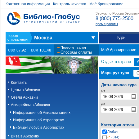
Контактная информация
Контроль качества
Моё бронирование
Звонок по России бесплат
8 (800) 775-2500
время работы
Туры
Москва
Пересчет валют
Моё бронирование
87.92
101.48
USD
EUR
Способы оплаты
Отдых в стране
Маршрут тура
Контакты
Даты начала тура
Цены в Абхазию
От
Отели Абхазии
До
Авиарейсы в Абхазию
Информация об Авиакомпаниях
Информация об Аэропортах
Категория отеля
Библио-Глобус в Аэропортах
Любая
Виза в Абхазию
-*
(314)