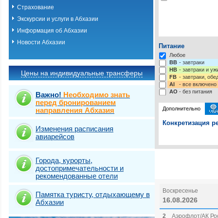
Страхование
Экскурсии и услуги в Абхазии
Информация об Абхазии
Новости Абхазии
Питание
Любое
BB
- завтраки
HB
- завтраки и у
Цены на индивидуальные трансферы
FB
- завтраки, обе
AI
- все включено
AO
- без питания
Важно!
Необходимо знать
перед бронированием
Дополнительно
направления Абхазия
Конкретизация ре
Изменения расписания
авиарейсов
Выберите одну ил
Выбрать стра
Города, курорты,
достопримечательности и
рекомендованные отели
Воскресенье
Памятка туристу, отдыхающему в
16.08.2026
Абхазии
2
Аэрофлот/АК Рос