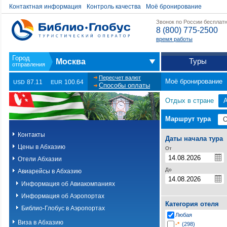
Контактная информация
Контроль качества
Моё бронирование
Звонок по России бесплат
8 (800) 775-2500
время работы
Туры
Москва
Пересчет валют
Моё бронирование
87.11
100.64
USD
EUR
Способы оплаты
Отдых в стране
Маршрут тура
Контакты
Даты начала тура
Цены в Абхазию
От
Отели Абхазии
До
Авиарейсы в Абхазию
Информация об Авиакомпаниях
Информация об Аэропортах
Категория отеля
Библио-Глобус в Аэропортах
Любая
Виза в Абхазию
-*
(298)