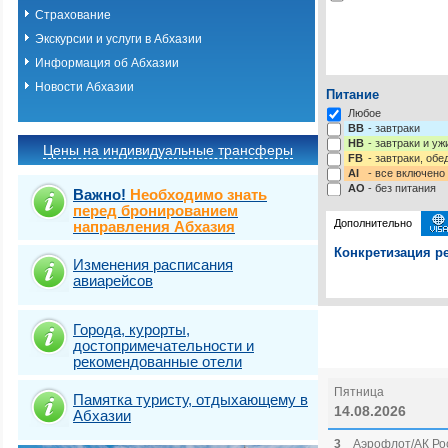
Страхование
Экскурсии и услуги в Абхазии
Информация об Абхазии
Новости Абхазии
Питание
Любое
BB
- завтраки
HB
- завтраки и у
Цены на индивидуальные трансферы
FB
- завтраки, обе
AI
- все включено
AO
- без питания
Важно!
Необходимо знать
перед бронированием
Дополнительно
направления Абхазия
Конкретизация ре
Изменения расписания
авиарейсов
Выберите одну ил
Выбрать стра
Страховка от нев
Города, курорты,
достопримечательности и
рекомендованные отели
Пятница
Памятка туристу, отдыхающему в
14.08.2026
Абхазии
3
Аэрофлот/АК Рос