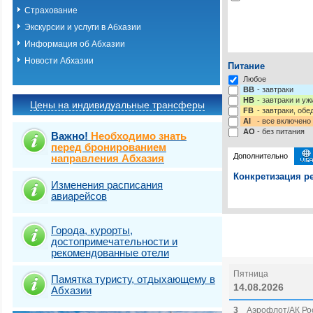
Страхование
Экскурсии и услуги в Абхазии
Информация об Абхазии
Новости Абхазии
Питание
Любое
BB
- завтраки
HB
- завтраки и у
Цены на индивидуальные трансферы
FB
- завтраки, обе
AI
- все включено
AO
- без питания
Важно!
Необходимо знать
перед бронированием
Дополнительно
направления Абхазия
Конкретизация ре
Изменения расписания
авиарейсов
Выберите одну ил
Выбрать стра
Города, курорты,
достопримечательности и
рекомендованные отели
Пятница
Памятка туристу, отдыхающему в
14.08.2026
Абхазии
3
Аэрофлот/АК Рос