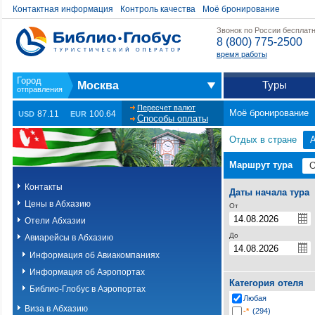
Контактная информация
Контроль качества
Моё бронирование
Звонок по России бесплат
8 (800) 775-2500
время работы
Туры
Москва
Пересчет валют
Моё бронирование
87.11
100.64
USD
EUR
Способы оплаты
Отдых в стране
Маршрут тура
Контакты
Даты начала тура
Цены в Абхазию
От
Отели Абхазии
До
Авиарейсы в Абхазию
Информация об Авиакомпаниях
Информация об Аэропортах
Категория отеля
Библио-Глобус в Аэропортах
Любая
Виза в Абхазию
-*
(294)