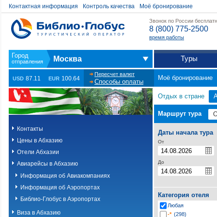
Контактная информация
Контроль качества
Моё бронирование
Звонок по России бесплат
8 (800) 775-2500
время работы
Туры
Москва
Пересчет валют
Моё бронирование
87.11
100.64
USD
EUR
Способы оплаты
Отдых в стране
Маршрут тура
Контакты
Даты начала тура
Цены в Абхазию
От
Отели Абхазии
До
Авиарейсы в Абхазию
Информация об Авиакомпаниях
Информация об Аэропортах
Категория отеля
Библио-Глобус в Аэропортах
Любая
Виза в Абхазию
-*
(298)