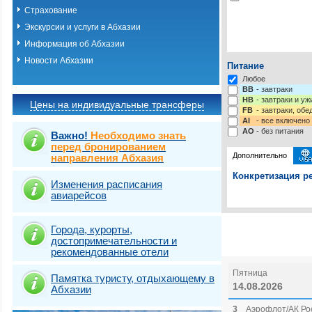
Страхование
Экскурсии и услуги в Абхазии
Информация об Абхазии
Новости Абхазии
Питание
Любое
BB
- завтраки
HB
- завтраки и у
Цены на индивидуальные трансферы
FB
- завтраки, обе
AI
- все включено
AO
- без питания
Важно!
Необходимо знать
перед бронированием
Дополнительно
направления Абхазия
Конкретизация ре
Изменения расписания
авиарейсов
Выберите одну ил
Выбрать стра
Страховка от нев
Города, курорты,
достопримечательности и
рекомендованные отели
Пятница
Памятка туристу, отдыхающему в
14.08.2026
Абхазии
3
Аэрофлот/АК Рос