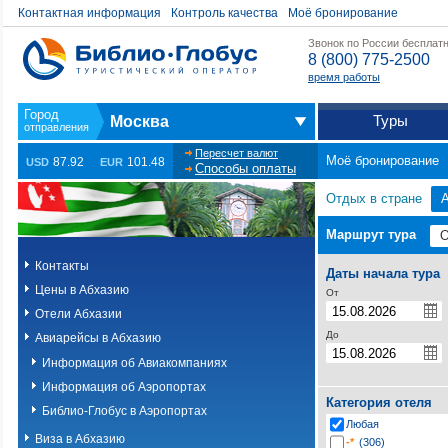
Контактная информация
Контроль качества
Моё бронирование
Звонок по России бесплат
8 (800) 775-2500
время работы
Туры
Москва
Пересчет валют
Моё бронирование
87.92
101.48
USD
EUR
Способы оплаты
Отдых в стране
Маршрут тура
Контакты
Даты начала тура
Цены в Абхазию
От
Отели Абхазии
До
Авиарейсы в Абхазию
Информация об Авиакомпаниях
Информация об Аэропортах
Категория отеля
Библио-Глобус в Аэропортах
Любая
Виза в Абхазию
-*
(306)