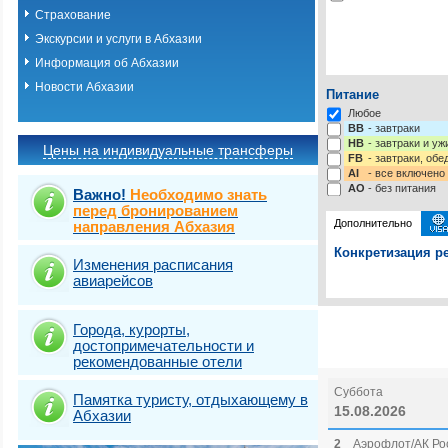
Страхование
Экскурсии и услуги в Абхазии
Информация об Абхазии
Новости Абхазии
Питание
Любое
BB
- завтраки
HB
- завтраки и у
Цены на индивидуальные трансферы
FB
- завтраки, обе
AI
- все включено
AO
- без питания
Важно!
Необходимо знать
перед бронированием
Дополнительно
направления Абхазия
Конкретизация ре
Изменения расписания
авиарейсов
Выберите одну ил
Выбрать стра
Города, курорты,
достопримечательности и
рекомендованные отели
Суббота
Памятка туристу, отдыхающему в
15.08.2026
Абхазии
2
Аэрофлот/АК Рос