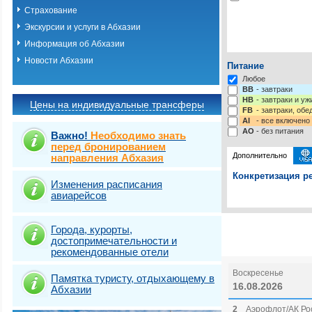
Страхование
Экскурсии и услуги в Абхазии
Информация об Абхазии
Новости Абхазии
Питание
Любое
BB
- завтраки
HB
- завтраки и у
Цены на индивидуальные трансферы
FB
- завтраки, обе
AI
- все включено
AO
- без питания
Важно!
Необходимо знать
перед бронированием
Дополнительно
направления Абхазия
Конкретизация ре
Изменения расписания
авиарейсов
Выберите одну ил
Выбрать стра
Города, курорты,
достопримечательности и
рекомендованные отели
Воскресенье
Памятка туристу, отдыхающему в
16.08.2026
Абхазии
2
Аэрофлот/АК Рос