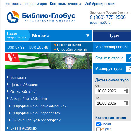
Контактная информация
Контроль качества
Моё бронирование
Звонок по России бесплат
8 (800) 775-2500
время работы
Туры
Москва
Пересчет валют
Моё бронирование
87.92
101.48
USD
EUR
Способы оплаты
Отдых в стране
Маршрут тура
Контакты
Даты начала тура
Цены в Абхазию
От
Отели Абхазии
До
Авиарейсы в Абхазию
Информация об Авиакомпаниях
Информация об Аэропортах
Категория отеля
Библио-Глобус в Аэропортах
Любая
Виза в Абхазию
-*
(314)