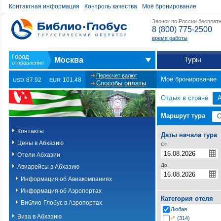
Контактная информация
Контроль качества
Моё бронирование
Звонок по России бесплат
8 (800) 775-2500
время работы
Туры
Москва
Пересчет валют
Моё бронирование
87.92
101.48
USD
EUR
Способы оплаты
Отдых в стране
Маршрут тура
Контакты
Даты начала тура
Цены в Абхазию
От
Отели Абхазии
До
Авиарейсы в Абхазию
Информация об Авиакомпаниях
Информация об Аэропортах
Категория отеля
Библио-Глобус в Аэропортах
Любая
Виза в Абхазию
-*
(314)