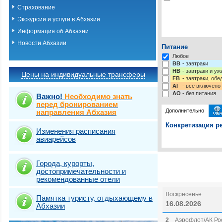
Страхование
Экскурсии и услуги в Абхазии
Информация об Абхазии
Новости Абхазии
Питание
Любое
BB
- завтраки
HB
- завтраки и у
Цены на индивидуальные трансферы
FB
- завтраки, обе
AI
- все включено
AO
- без питания
Важно!
Необходимо знать
перед бронированием
Дополнительно
направления Абхазия
Конкретизация ре
Изменения расписания
авиарейсов
Выберите одну ил
Выбрать стра
Страховка от нев
Города, курорты,
достопримечательности и
рекомендованные отели
Воскресенье
Памятка туристу, отдыхающему в
16.08.2026
Абхазии
2
Аэрофлот/АК Рос