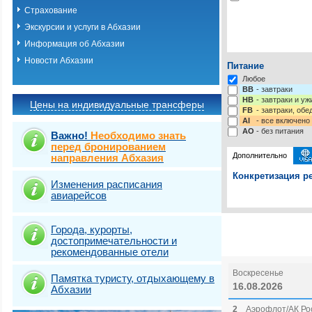
Страхование
Экскурсии и услуги в Абхазии
Информация об Абхазии
Новости Абхазии
Питание
Любое
BB
- завтраки
HB
- завтраки и у
Цены на индивидуальные трансферы
FB
- завтраки, обе
AI
- все включено
AO
- без питания
Важно!
Необходимо знать
перед бронированием
Дополнительно
направления Абхазия
Конкретизация ре
Изменения расписания
авиарейсов
Выберите одну ил
Выбрать стра
Города, курорты,
достопримечательности и
рекомендованные отели
Воскресенье
Памятка туристу, отдыхающему в
16.08.2026
Абхазии
2
Аэрофлот/АК Рос