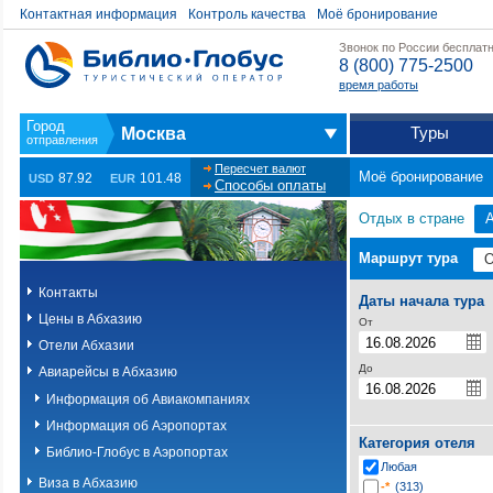
Контактная информация
Контроль качества
Моё бронирование
Звонок по России бесплат
8 (800) 775-2500
время работы
Туры
Москва
Пересчет валют
Моё бронирование
87.92
101.48
USD
EUR
Способы оплаты
Отдых в стране
Маршрут тура
Контакты
Даты начала тура
Цены в Абхазию
От
Отели Абхазии
До
Авиарейсы в Абхазию
Информация об Авиакомпаниях
Информация об Аэропортах
Категория отеля
Библио-Глобус в Аэропортах
Любая
Виза в Абхазию
-*
(313)