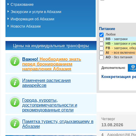
Страхование
Экскурсии и услуги в Абхазии
Информация об Абхазии
Новости Абхазии
Питание
Любое
BB
- завтраки
HB
- завтраки и у
Цены на индивидуальные трансферы
FB
- завтраки, обе
AI
- все включено
AO
- без питания
Важно!
Необходимо знать
перед бронированием
Дополнительно
направления Абхазия
Конкретизация ре
Изменения расписания
авиарейсов
Выберите одну ил
Выбрать стра
Города, курорты,
достопримечательности и
рекомендованные отели
Четверг
Памятка туристу, отдыхающему в
13.08.2026
Абхазии
4
Аэрофлот/АК Рос