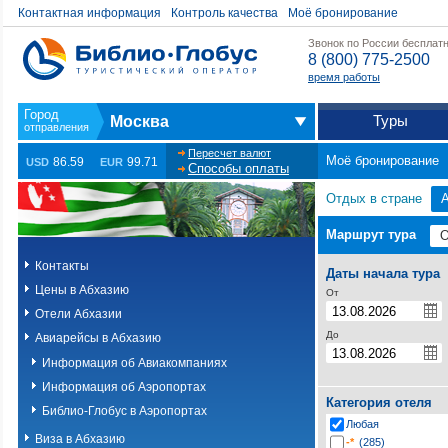
Контактная информация
Контроль качества
Моё бронирование
Звонок по России бесплат
8 (800) 775-2500
время работы
Туры
Москва
Пересчет валют
Моё бронирование
86.59
99.71
USD
EUR
Способы оплаты
Отдых в стране
Маршрут тура
Контакты
Даты начала тура
Цены в Абхазию
От
Отели Абхазии
До
Авиарейсы в Абхазию
Информация об Авиакомпаниях
Информация об Аэропортах
Категория отеля
Библио-Глобус в Аэропортах
Любая
Виза в Абхазию
-*
(285)