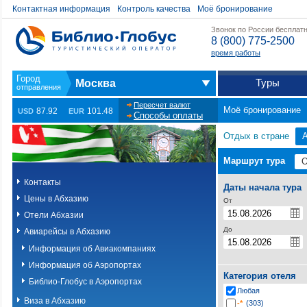
Контактная информация
Контроль качества
Моё бронирование
Звонок по России бесплат
8 (800) 775-2500
время работы
Туры
Москва
Пересчет валют
Моё бронирование
87.92
101.48
USD
EUR
Способы оплаты
Отдых в стране
Маршрут тура
Контакты
Даты начала тура
Цены в Абхазию
От
Отели Абхазии
До
Авиарейсы в Абхазию
Информация об Авиакомпаниях
Информация об Аэропортах
Категория отеля
Библио-Глобус в Аэропортах
Любая
Виза в Абхазию
-*
(303)