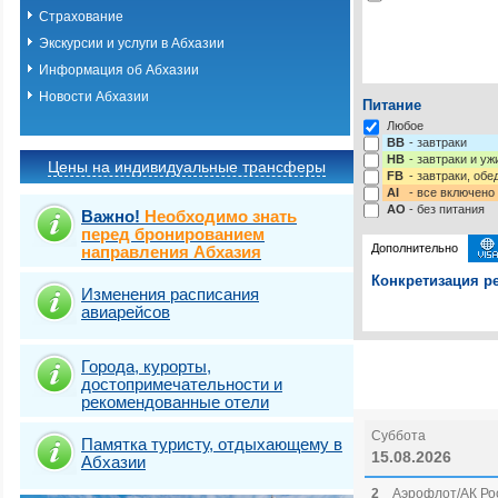
Страхование
Экскурсии и услуги в Абхазии
Информация об Абхазии
Новости Абхазии
Питание
Любое
BB
- завтраки
HB
- завтраки и у
Цены на индивидуальные трансферы
FB
- завтраки, обе
AI
- все включено
AO
- без питания
Важно!
Необходимо знать
перед бронированием
Дополнительно
направления Абхазия
Конкретизация ре
Изменения расписания
авиарейсов
Выберите одну ил
Выбрать стра
Города, курорты,
достопримечательности и
рекомендованные отели
Суббота
Памятка туристу, отдыхающему в
15.08.2026
Абхазии
2
Аэрофлот/АК Рос