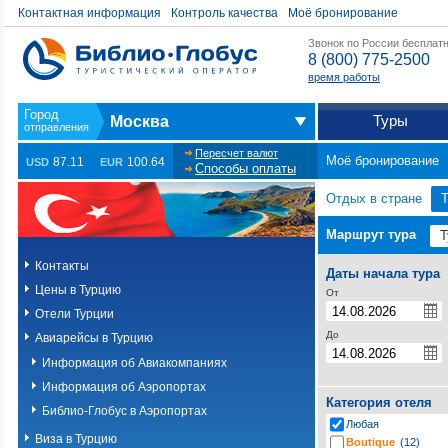
Контактная информация
Контроль качества
Моё бронирование
Звонок по России бесплат
8 (800) 775-2500
время работы
Туры
Москва
Пересчет валют
Моё бронирование
87.11
100.64
USD
EUR
Способы оплаты
Отдых в стране
Т
Маршрут тура
Контакты
Даты начала тура
Цены в Турцию
От
Отели Турции
До
Авиарейсы в Турцию
Информация об Авиакомпаниях
Информация об Аэропортах
Категория отеля
Библио-Глобус в Аэропортах
Любая
Виза в Турцию
Boutique
(12)