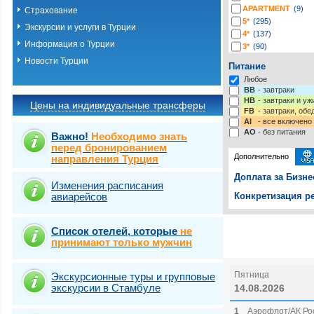
APARTMENT
(9)
Страхование
5*
(295)
Экскурсии и услуги в Турции
4*
(137)
Информация о Турции
3*
(90)
2*
(3)
Новости Турции
Питание
-*
(4)
Любое
BB
- завтраки
HB
- завтраки и у
Цены на индивидуальные трансферы
FB
- завтраки, обе
AI
- все включено
AO
- без питания
Важно!
Необходимо знать
перед бронированием
Дополнительно
направления Турция
Доплата за Бизне
Изменения расписания
авиарейсов
Конкретизация ре
Выберите одну ил
Выбрать стра
Список отелей, которые
не
принимают только мужчин
Пятница
Экскурсионные туры и групповые
экскурсии в Стамбуле
14.08.2026
1
Аэрофлот/АК Рос