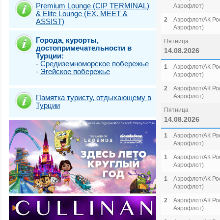
Premium Lounge (CIP TERMINAL)
Аэрофлот)
& Elite Lounge (EX. MEET &
2
Аэрофлот/АК Рос
ASSIST)
Аэрофлот)
Города, курорты,
Пятница
достопримечательности в
14.08.2026
Турции:
-
Средиземноморское побережье
1
Аэрофлот/АК Рос
-
Эгейское побережье
Аэрофлот)
2
Аэрофлот/АК Рос
Аэрофлот)
Памятка туристу, отдыхающему в
Турции
Пятница
14.08.2026
1
Аэрофлот/АК Рос
Аэрофлот)
1
Аэрофлот/АК Рос
Аэрофлот)
1
Аэрофлот/АК Рос
Аэрофлот)
2
Аэрофлот/АК Рос
Аэрофлот)