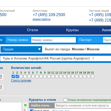
 бесплатный
Агентствам
Частным лицам
2500
+7 (495) 109-2500
+7 (495) 10
время работы
+7 (499) 21
Отели
Круизы
Авиа
ие
Номер заявки
Паспорт
Турция
Вылет из города:
Москва / Moscow
ра
Количество ночей:
1
2
3
4
5
6
7
8
9
10
11
12
13
14
15
16
17
18
19
20
21
Снять галочки
я
Курорты и отели
Только мгновенное подтверждени
Найти отель