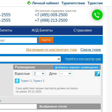
Личный кабинет
Турагентствам
Туристам
Экстренная поддержка туристов
9-2555
+7 (495) 009-2500
6-2555
+7 (499) 213-2500
билеты
Ж/Д Билеты
Страховки
Инструкция по конструктору тура
Список туров
Перейти в конструктор тура
Размещение
Размещение
Добавить вариант размещения
Взрослые
Дети
Турист 1, Турист 2
Срок действия загран паспорта должен истекать
не ранее 29.12.2026
е
Выбранные отели