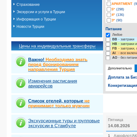
APARTMENT
(9
Страхование
5*
(298)
Экскурсии и услуги в Турции
4*
(136)
Информация о Турции
3*
(90)
2*
(3)
Новости Турции
Питание
-*
(4)
Любое
BB
- завтраки
HB
- завтраки 
Цены на индивидуальные трансферы
FB
- завтраки,
AI
- все включ
AO
- без питан
Важно!
Необходимо знать
перед бронированием
Дополнительно
направления Турция
Доплата за Би
Изменения расписания
авиарейсов
Конкретизация
Выберите одну
Выбрать ст
Список отелей, которые
не
принимают только мужчин
Пятница
Экскурсионные туры и групповые
экскурсии в Стамбуле
14.08.2026
1
Аэрофлот/АК