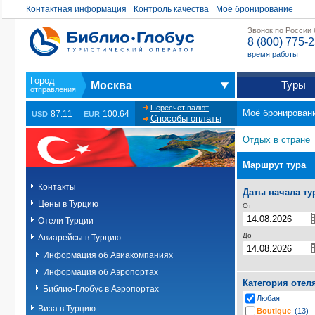
Контактная информация
Контроль качества
Моё бронирование
Звонок по России
8 (800) 775-
время работы
Туры
Москва
Пересчет валют
Моё бронирован
87.11
100.64
USD
EUR
Способы оплаты
Отдых в стране
Маршрут тура
Контакты
Даты начала ту
Цены в Турцию
От
Отели Турции
До
Авиарейсы в Турцию
Информация об Авиакомпаниях
Информация об Аэропортах
Категория отел
Библио-Глобус в Аэропортах
Любая
Виза в Турцию
Boutique
(13)