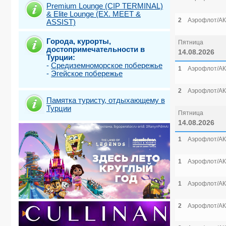
Premium Lounge (CIP TERMINAL)
& Elite Lounge (EX. MEET &
2
Аэрофлот/АК
ASSIST)
Города, курорты,
Пятница
достопримечательности в
14.08.2026
Турции:
-
Средиземноморское побережье
1
Аэрофлот/АК
-
Эгейское побережье
2
Аэрофлот/АК
Памятка туристу, отдыхающему в
Турции
Пятница
14.08.2026
1
Аэрофлот/АК
1
Аэрофлот/АК
1
Аэрофлот/АК
2
Аэрофлот/АК