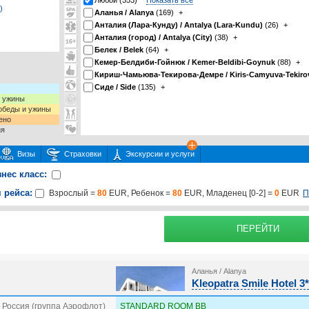
Любой (553)
Показать все
)
Аланья / Alanya
(169)
+
Анталия (Лара-Кунду) / Antalya (Lara-Kundu)
(26)
+
Анталия (город) / Antalya (City)
(38)
+
Белек / Belek
(64)
+
Кемер-Белдиби-Гойнюк / Kemer-Beldibi-Goynuk
(88)
+
Кириш-Чамьюва-Текирова-Демре / Kiris-Camyuva-Tekiro
Сиде / Side
(135)
+
и ужины
 обеды и ужины
ено
ия
Визы
Страховки
Экскурсии и услуги
знес класс:
 рейса:
П
Взрослый =
80
EUR, Ребенок =
80
EUR, Младенец [0-2] =
0
EUR
 или несколько экскурсий
раховку
Подробнее о
ПЕРЕЙТИ
Аланья / Alanya
Kleopatra Smile Hotel 3*
 Россия (группа Аэрофлот)
STANDARD ROOM BB