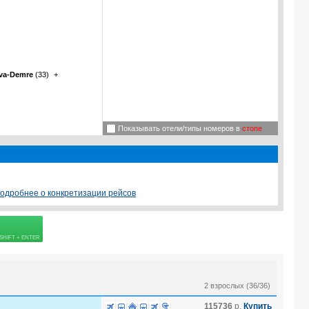
va-Demre
(33)
+
Показывать отели/типы номеров в
стопе
одробнее о конкретизации рейсов
 страховке
2 взрослых (36/36)
115736
р.
Купить