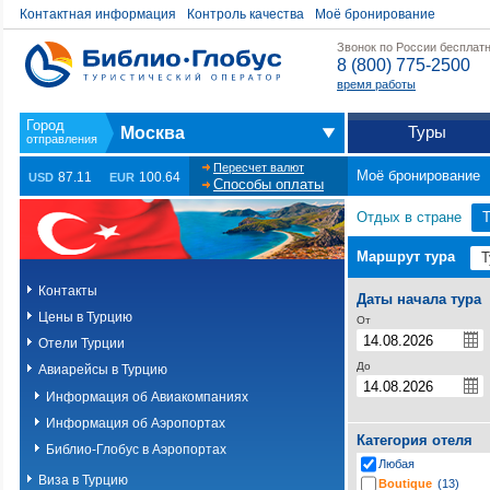
Контактная информация
Контроль качества
Моё бронирование
Звонок по России бесплат
8 (800) 775-2500
время работы
Туры
Москва
Пересчет валют
Моё бронирование
87.11
100.64
USD
EUR
Способы оплаты
Отдых в стране
Т
Маршрут тура
Контакты
Даты начала тура
Цены в Турцию
От
Отели Турции
До
Авиарейсы в Турцию
Информация об Авиакомпаниях
Информация об Аэропортах
Категория отеля
Библио-Глобус в Аэропортах
Любая
Виза в Турцию
Boutique
(13)