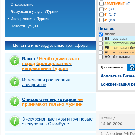
APARTMENT
(9)
Страхование
5*
(306)
Экскурсии и услуги в Турции
4*
(142)
Информация о Турции
3*
(90)
2*
(3)
Новости Турции
Питание
-*
(4)
Любое
BB
- завтраки
HB
- завтраки и у
Цены на индивидуальные трансферы
FB
- завтраки, обе
AI
- все включено
AO
- без питания
Важно!
Необходимо знать
перед бронированием
Дополнительно
направления Турция
Доплата за Бизне
Изменения расписания
авиарейсов
Конкретизация ре
Выберите одну ил
Выбрать стра
Список отелей, которые
не
принимают только мужчин
Пятница
Экскурсионные туры и групповые
экскурсии в Стамбуле
14.08.2026
1
Аэрофлот/АК Рос