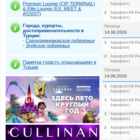
Premium Lounge (CIP TERMINAL)
Аэрофлот)
& Elite Lounge (EX. MEET &
2
Аэрофлот/АК Рос
ASSIST)
Аэрофлот)
Города, курорты,
Пятница
достопримечательности в
14.08.2026
Турции:
-
Средиземноморское побережье
1
Аэрофлот/АК Рос
-
Эгейское побережье
Аэрофлот)
2
Аэрофлот/АК Рос
Аэрофлот)
Памятка туристу, отдыхающему в
Турции
Пятница
14.08.2026
1
Аэрофлот/АК Рос
Аэрофлот)
1
Аэрофлот/АК Рос
Аэрофлот)
1
Аэрофлот/АК Рос
Аэрофлот)
2
Аэрофлот/АК Рос
Аэрофлот)