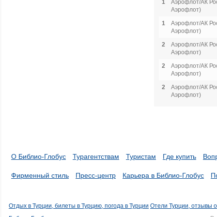
1
Аэрофлот/АК Рос
Аэрофлот)
1
Аэрофлот/АК Рос
Аэрофлот)
2
Аэрофлот/АК Рос
Аэрофлот)
2
Аэрофлот/АК Рос
Аэрофлот)
2
Аэрофлот/АК Рос
Аэрофлот)
О Библио-Глобус
Турагентствам
Туристам
Где купить
Воп
Фирменный стиль
Пресс-центр
Карьера в Библио-Глобус
П
Отдых в Турции, билеты в Турцию, погода в Турции
Отели Турции, отзывы о