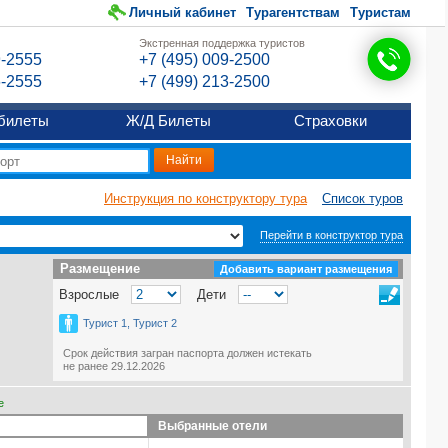
Личный кабинет
Турагентствам
Туристам
Экстренная поддержка туристов
9-2555
+7 (495) 009-2500
6-2555
+7 (499) 213-2500
билеты
Ж/Д Билеты
Страховки
Инструкция по конструктору тура
Список туров
Перейти в конструктор тура
Размещение
Размещение
Добавить вариант размещения
Взрослые
Дети
Турист 1, Турист 2
Срок действия загран паспорта должен истекать
не ранее 29.12.2026
е
Выбранные отели