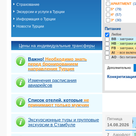
APARTMENT
(1
Страхование
5*
(79)
Экскурсии и услуги в Турции
4*
(57)
Информация о Турции
3*
(30)
2*
(6)
Новости Турции
Питание
-*
(5)
Любое
BB
- завтраки
HB
- завтраки 
Цены на индивидуальные трансферы
FB
- завтраки,
AI
- все включ
AO
- без питан
Важно!
Необходимо знать
перед бронированием
Дополнительно
направления Турция
Конкретизация
Изменения расписания
авиарейсов
Выберите одну
Выбрать ст
Список отелей, которые
не
принимают только мужчин
Пятница
Экскурсионные туры и групповые
экскурсии в Стамбуле
14.08.2026
7
Аэрофлот