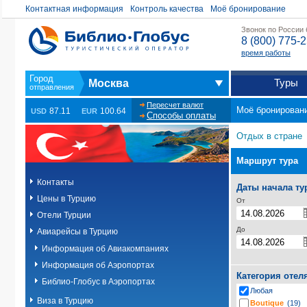
Контактная информация
Контроль качества
Моё бронирование
Звонок по России
8 (800) 775-
время работы
Туры
Москва
Пересчет валют
Моё бронирован
87.11
100.64
USD
EUR
Способы оплаты
Отдых в стране
Маршрут тура
Контакты
Даты начала ту
Цены в Турцию
От
Отели Турции
До
Авиарейсы в Турцию
Информация об Авиакомпаниях
Информация об Аэропортах
Категория отел
Библио-Глобус в Аэропортах
Любая
Виза в Турцию
Boutique
(19)