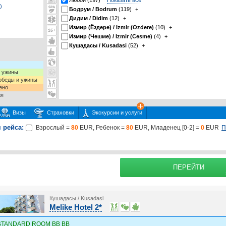
Любой (197)
Показать все
)
Бодрум / Bodrum
(119)
+
Дидим / Didim
(12)
+
Измир (Ёздере) / Izmir (Ozdere)
(10)
+
Измир (Чешме) / Izmir (Cesme)
(4)
+
Кушадасы / Kusadasi
(52)
+
и ужины
 обеды и ужины
ено
ия
Визы
Страховки
Экскурсии и услуги
 рейса:
П
Взрослый =
80
EUR, Ребенок =
80
EUR, Младенец [0-2] =
0
EUR
 или несколько экскурсий
раховку
Подробнее о
ПЕРЕЙТИ
Кушадасы / Kusadasi
Melike Hotel 2*
STANDARD ROOM BB BB