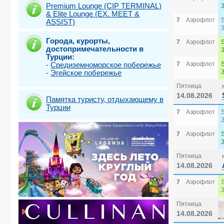
Premium Lounge (CIP TERMINAL)
& Elite Lounge (EX. MEET &
7
Аэрофлот
ASSIST)
Города, курорты,
7
Аэрофлот
достопримечательности в
Турции:
-
Средиземноморское побережье
7
Аэрофлот
-
Эгейское побережье
Пятница
14.08.2026
Памятка туристу, отдыхающему в
Турции
7
Аэрофлот
7
Аэрофлот
Пятница
14.08.2026
7
Аэрофлот
Пятница
14.08.2026