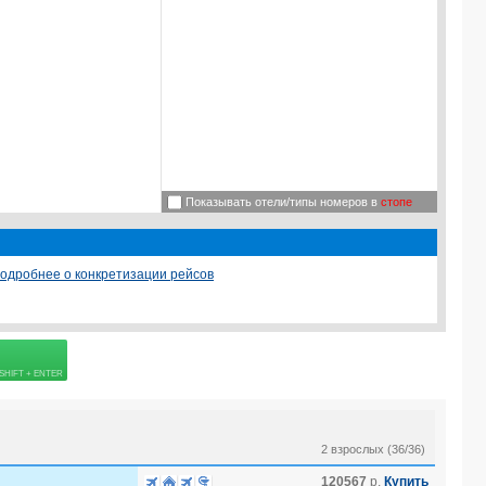
Показывать отели/типы номеров в
стопе
одробнее о конкретизации рейсов
 страховке
2 взрослых (36/36)
120567
р.
Купить