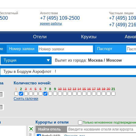
 бесплатный
Агентствам
Частным лицам
2500
+7 (495) 109-2500
+7 (495) 10
время работы
+7 (499) 21
Отели
Круизы
Авиа
ие
Номер заявки
Паспорт
Турция
Вылет из города:
Москва / Moscow
ра
Количество ночей:
1
2
3
4
5
6
7
8
9
10
11
12
13
14
15
16
17
18
19
20
21
Снять галочки
я
Курорты и отели
Только мгновенное подтверждени
Найти отель