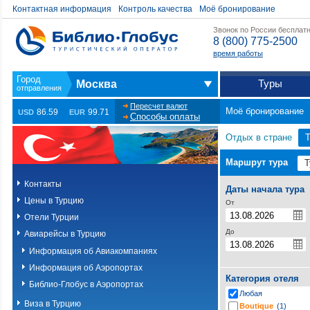
Контактная информация
Контроль качества
Моё бронирование
Звонок по России бесплат
8 (800) 775-2500
время работы
Туры
Москва
Пересчет валют
Моё бронирование
86.59
99.71
USD
EUR
Способы оплаты
Отдых в стране
Т
Маршрут тура
Контакты
Даты начала тура
Цены в Турцию
От
Отели Турции
До
Авиарейсы в Турцию
Информация об Авиакомпаниях
Информация об Аэропортах
Категория отеля
Библио-Глобус в Аэропортах
Любая
Виза в Турцию
Boutique
(1)