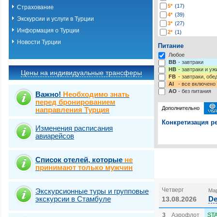
5*
(17)
Страхование
4*
(39)
Экскурсии и услуги в Турции
3*
(27)
Информация о Турции
2*
(1)
-*
(3)
Новости Турции
Питание
Любое
BB
- завтраки
HB
- завтраки и у
Цены на индивидуальные трансферы
FB
- завтраки, обе
AI
- все включено
AO
- без питания
Важно!
Необходимо знать
перед бронированием
Дополнительно
направления Турция
Конкретизация ре
Изменения расписания
авиарейсов
Выберите одну ил
Выбрать стра
Список отелей, которые
не
принимают только мужчин
Четверг
Экскурсионные туры и групповые
Мар
экскурсии в Стамбуле
De
13.08.2026
3
Аэрофлот
ST