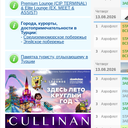
Premium Lounge (CIP TERMINAL)
ЗА
& Elite Lounge (EX. MEET &
Четверг
ASSIST)
13.08.2026
Города, курорты,
1
Аэрофлот
ST
достопримечательности в
ВС
Турции:
-
Средиземноморское побережье
3
Аэрофлот
ST
-
Эгейское побережье
ВС
3
Аэрофлот
ST
ВС
Памятка туристу, отдыхающему в
Турции
Четверг
13.08.2026
3
Аэрофлот
PR
ЗА
3
Аэрофлот
PR
ЗА
3
Аэрофлот
ST
ЗА
3
Аэрофлот
ST
ЗА