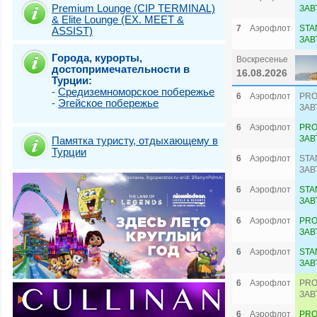
Premium Lounge (CIP TERMINAL)
ЗАВ
& Elite Lounge (EX. MEET &
7
Аэрофлот
STA
ASSIST)
ЗАВ
Города, курорты,
Воскресенье
достопримечательности в
16.08.2026
Турции:
-
Средиземноморское побережье
6
Аэрофлот
PRO
-
Эгейское побережье
ЗАВ
6
Аэрофлот
PRO
ЗАВ
Памятка туристу, отдыхающему в
Турции
6
Аэрофлот
STA
ЗАВ
6
Аэрофлот
STA
ЗАВ
6
Аэрофлот
PRO
ЗАВ
6
Аэрофлот
STA
ЗАВ
6
Аэрофлот
PRO
ЗАВ
6
Аэрофлот
PRO