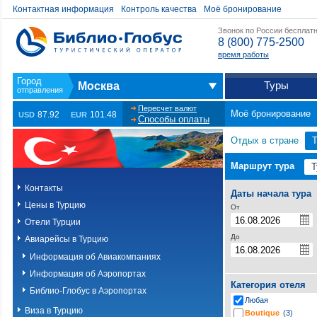
Контактная информация
Контроль качества
Моё бронирование
Звонок по России бесплат
8 (800) 775-2500
время работы
Туры
Москва
Пересчет валют
Моё бронирование
87.92
101.48
USD
EUR
Способы оплаты
Отдых в стране
Т
Маршрут тура
Контакты
Даты начала тура
Цены в Турцию
От
Отели Турции
До
Авиарейсы в Турцию
Информация об Авиакомпаниях
Информация об Аэропортах
Категория отеля
Библио-Глобус в Аэропортах
Любая
Виза в Турцию
Boutique
(3)