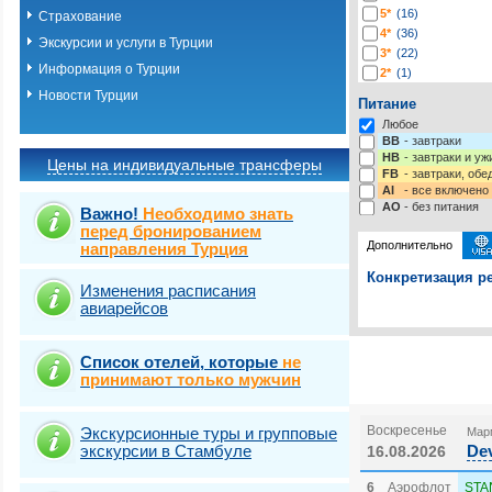
5*
(16)
Страхование
4*
(36)
Экскурсии и услуги в Турции
3*
(22)
Информация о Турции
2*
(1)
-*
(2)
Новости Турции
Питание
Любое
BB
- завтраки
HB
- завтраки и у
Цены на индивидуальные трансферы
FB
- завтраки, обе
AI
- все включено
AO
- без питания
Важно!
Необходимо знать
перед бронированием
Дополнительно
направления Турция
Конкретизация ре
Изменения расписания
авиарейсов
Выберите одну ил
Выбрать стра
Страховка от нев
Список отелей, которые
не
принимают только мужчин
Воскресенье
Экскурсионные туры и групповые
Марм
экскурсии в Стамбуле
Dev
16.08.2026
6
Аэрофлот
STA