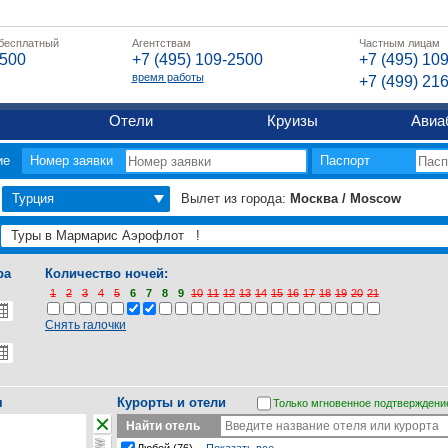
 бесплатный
Агентствам
Частным лицам
2500
+7 (495) 109-2500
+7 (495) 10
время работы
+7 (499) 21
Отели
Круизы
Авиа
ие
Номер заявки
Паспорт
Турция
Вылет из города:
Москва / Moscow
ра
Количество ночей:
1
2
3
4
5
6
7
8
9
10
11
12
13
14
15
16
17
18
19
20
21
Снять галочки
я
Курорты и отели
Только мгновенное подтверждени
Найти отель