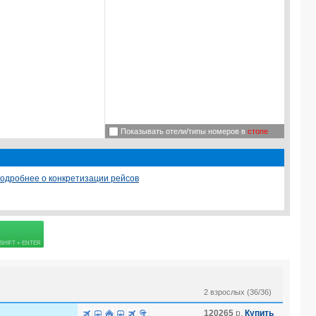
Показывать отели/типы номеров в
стопе
одробнее о конкретизации рейсов
 страховке
2 взрослых (36/36)
120265
р.
Купить