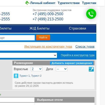
Личный кабинет
Турагентствам
Туристам
Экстренная поддержка туристов
9-2555
+7 (495) 009-2500
6-2555
+7 (499) 213-2500
билеты
Ж/Д Билеты
Страховки
Инструкция по конструктору тура
Список туров
Перейти в конструктор тура
Размещение
Размещение
Добавить вариант размещения
Взрослые
Дети
Турист 1, Турист 2
Срок действия загран паспорта должен истекать
не ранее 29.12.2026
е
Выбранные отели