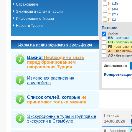
5*
(15)
Страхование
4*
(36)
Экскурсии и услуги в Турции
3*
(21)
Информация о Турции
2*
(1)
-*
(2)
Новости Турции
Питание
Любое
BB
- завтраки
HB
- завтраки 
Цены на индивидуальные трансферы
FB
- завтраки,
AI
- все включ
AO
- без питан
Важно!
Необходимо знать
перед бронированием
Дополнительно
направления Турция
Конкретизация
Изменения расписания
авиарейсов
Выберите одну
Выбрать ст
Список отелей, которые
не
принимают только мужчин
Пятница
Экскурсионные туры и групповые
экскурсии в Стамбуле
14.08.2026
6
Аэрофлот