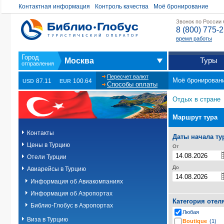
Контактная информация
Контроль качества
Моё бронирование
Звонок по России
8 (800) 775-
время работы
Туры
Москва
Пересчет валют
Моё бронирован
87.11
100.64
USD
EUR
Способы оплаты
Отдых в стране
Маршрут тура
Контакты
Даты начала ту
Цены в Турцию
От
Отели Турции
До
Авиарейсы в Турцию
Информация об Авиакомпаниях
Информация об Аэропортах
Категория отел
Библио-Глобус в Аэропортах
Любая
Виза в Турцию
Boutique
(1)