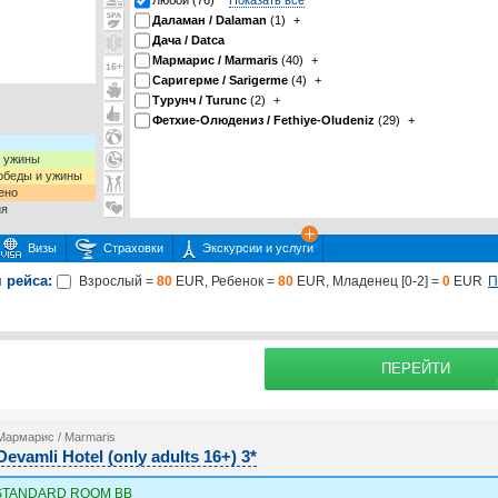
Любой (76)
Показать все
Даламан / Dalaman
(1)
+
Дача / Datca
Мармарис / Marmaris
(40)
+
Саригерме / Sarigerme
(4)
+
Турунч / Turunc
(2)
+
Фетхие-Олюдениз / Fethiye-Oludeniz
(29)
+
и ужины
 обеды и ужины
ено
ия
Визы
Страховки
Экскурсии и услуги
 рейса:
П
Взрослый =
80
EUR, Ребенок =
80
EUR, Младенец [0-2] =
0
EUR
 или несколько экскурсий
раховку
Подробнее о
ПЕРЕЙТИ
Мармарис / Marmaris
Devamli Hotel (only adults 16+) 3*
STANDARD ROOM BB