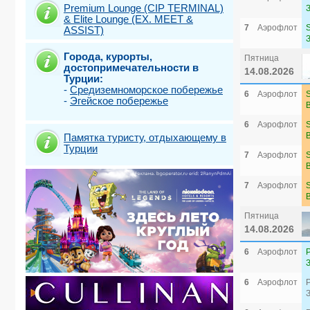
Premium Lounge (CIP TERMINAL)
& Elite Lounge (EX. MEET &
7
Аэрофлот
ASSIST)
Города, курорты,
Пятница
достопримечательности в
14.08.2026
Турции:
-
Средиземноморское побережье
6
Аэрофлот
-
Эгейское побережье
6
Аэрофлот
Памятка туристу, отдыхающему в
Турции
7
Аэрофлот
7
Аэрофлот
Пятница
14.08.2026
6
Аэрофлот
6
Аэрофлот