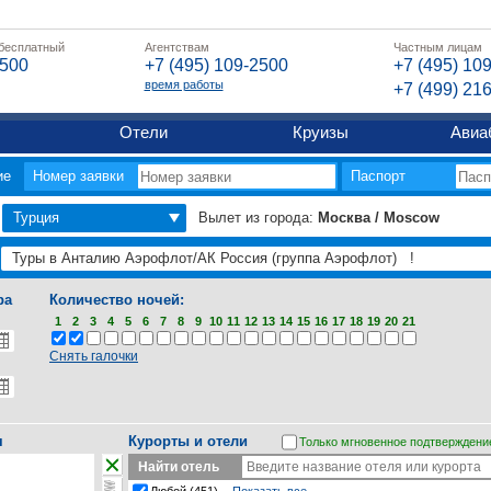
 бесплатный
Агентствам
Частным лицам
2500
+7 (495) 109-2500
+7 (495) 10
время работы
+7 (499) 21
Отели
Круизы
Авиа
ие
Номер заявки
Паспорт
Турция
Вылет из города:
Москва / Moscow
ра
Количество ночей:
1
2
3
4
5
6
7
8
9
10
11
12
13
14
15
16
17
18
19
20
21
Снять галочки
я
Курорты и отели
Только мгновенное подтверждени
Найти отель