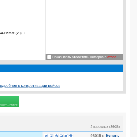
va-Demre
(20)
+
Показывать отели/типы номеров в
стопе
одробнее о конкретизации рейсов
 страховке
2 взрослых (36/36)
98015
р.
Купить