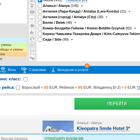
Любой (451)
Показать все
)
Аланья / Alanya
(145)
+
Анталия (Лара-Кунду) / Antalya (Lara-Kundu)
(21)
+
Анталия (город) / Antalya (City)
(36)
+
Белек / Belek
(48)
+
Кемер-Белдиби-Гойнюк / Kemer-Beldibi-Goynuk
(82)
+
Кириш-Чамьюва-Текирова-Демре / Kiris-Camyuva-Tekiro
Сиде / Side
(99)
+
и ужины
 обеды и ужины
ено
ия
Визы
Страховки
Экскурсии и услуги
знес класс:
 рейса:
П
Взрослый =
80
EUR, Ребенок =
80
EUR, Младенец [0-2] =
0
EUR
 или несколько экскурсий
раховку
Подробнее о
ПЕРЕЙТИ
Аланья / Alanya
Kleopatra Smile Hotel 3*
Россия (группа
STANDARD ROOM BB