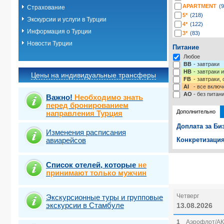
APARTMENT
(9
Страхование
5*
(218)
Экскурсии и услуги в Турции
4*
(122)
Информация о Турции
3*
(83)
2*
(3)
Новости Турции
Питание
-*
(3)
Любое
BB
- завтраки
HB
- завтраки 
Цены на индивидуальные трансферы
FB
- завтраки,
AI
- все включ
AO
- без питан
Важно!
Необходимо знать
перед бронированием
Дополнительно
направления Турция
Доплата за Би
Изменения расписания
авиарейсов
Конкретизация
Выберите одну
Выбрать ст
Список отелей, которые
не
принимают только мужчин
Четверг
Экскурсионные туры и групповые
экскурсии в Стамбуле
13.08.2026
1
Аэрофлот/АК 