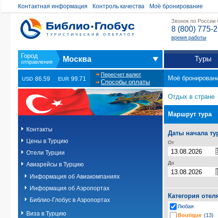
Контактная информация
Контроль качества
Моё бронирование
Звонок по России
8 (800) 775-
время работы
Туры
Москва
Пересчет валют
Моё бронирован
86.59
99.71
USD
EUR
Способы оплаты
Отдых в стране
Маршрут тура
Контакты
Даты начала ту
Цены в Турцию
От
Отели Турции
До
Авиарейсы в Турцию
Информация об Авиакомпаниях
Информация об Аэропортах
Категория отел
Библио-Глобус в Аэропортах
Любая
Виза в Турцию
Boutique
(13)