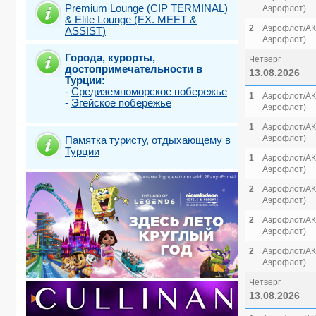
Premium Lounge (CIP TERMINAL)
Аэрофлот)
& Elite Lounge (EX. MEET &
2
Аэрофлот/АК 
ASSIST)
Аэрофлот)
Города, курорты,
Четверг
достопримечательности в
13.08.2026
Турции:
-
Средиземноморское побережье
1
Аэрофлот/АК 
-
Эгейское побережье
Аэрофлот)
1
Аэрофлот/АК 
Аэрофлот)
Памятка туристу, отдыхающему в
Турции
1
Аэрофлот/АК 
Аэрофлот)
2
Аэрофлот/АК 
Аэрофлот)
2
Аэрофлот/АК 
Аэрофлот)
2
Аэрофлот/АК 
Аэрофлот)
Четверг
13.08.2026