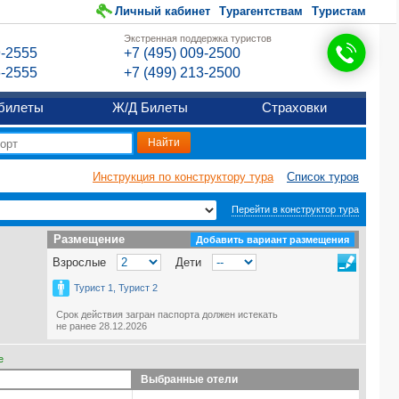
Личный кабинет
Турагентствам
Туристам
Экстренная поддержка туристов
9-2555
+7 (495) 009-2500
6-2555
+7 (499) 213-2500
билеты
Ж/Д Билеты
Страховки
Инструкция по конструктору тура
Список туров
Перейти в конструктор тура
Размещение
Размещение
Добавить вариант размещения
Взрослые
Дети
Турист 1, Турист 2
Срок действия загран паспорта должен истекать
не ранее 28.12.2026
е
Выбранные отели