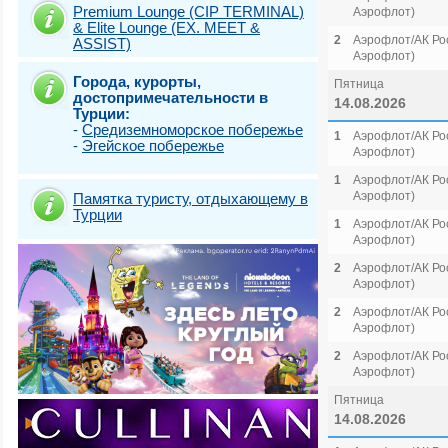
Premium Lounge (CIP TERMINAL)
Аэрофлот)
& Elite Lounge (EX. MEET &
2
Аэрофлот/АК Рос
ASSIST)
Аэрофлот)
Города, курорты,
Пятница
достопримечательности в
14.08.2026
Турции:
-
Средиземноморское побережье
1
Аэрофлот/АК Рос
-
Эгейское побережье
Аэрофлот)
1
Аэрофлот/АК Рос
Аэрофлот)
Памятка туристу, отдыхающему в
Турции
1
Аэрофлот/АК Рос
Аэрофлот)
2
Аэрофлот/АК Рос
Аэрофлот)
2
Аэрофлот/АК Рос
Аэрофлот)
2
Аэрофлот/АК Рос
Аэрофлот)
Пятница
14.08.2026