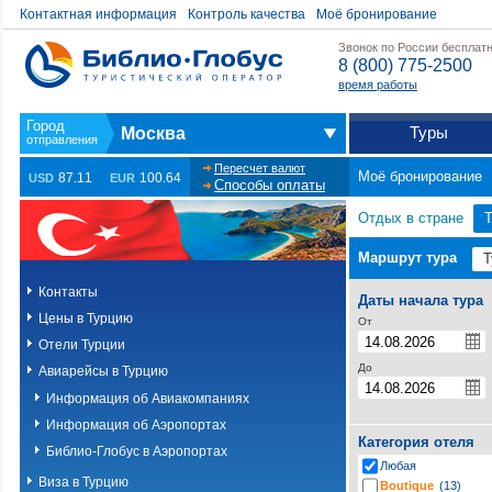
Контактная информация
Контроль качества
Моё бронирование
Звонок по России бесплат
8 (800) 775-2500
время работы
Туры
Москва
Пересчет валют
Моё бронирование
87.11
100.64
USD
EUR
Способы оплаты
Отдых в стране
Т
Маршрут тура
Контакты
Даты начала тура
Цены в Турцию
От
Отели Турции
До
Авиарейсы в Турцию
Информация об Авиакомпаниях
Информация об Аэропортах
Категория отеля
Библио-Глобус в Аэропортах
Любая
Виза в Турцию
Boutique
(13)