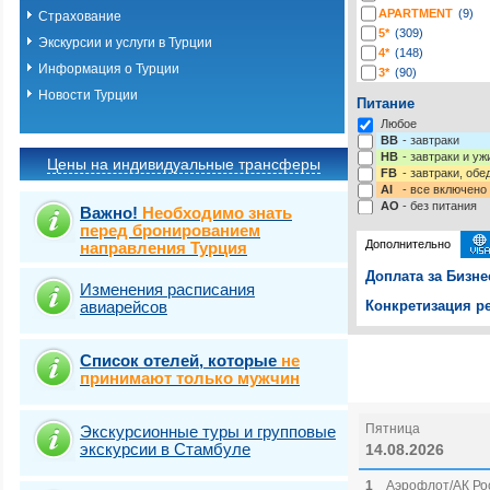
APARTMENT
(9)
Страхование
5*
(309)
Экскурсии и услуги в Турции
4*
(148)
Информация о Турции
3*
(90)
2*
(3)
Новости Турции
Питание
-*
(4)
Любое
BB
- завтраки
HB
- завтраки и у
Цены на индивидуальные трансферы
FB
- завтраки, обе
AI
- все включено
AO
- без питания
Важно!
Необходимо знать
перед бронированием
Дополнительно
направления Турция
Доплата за Бизне
Изменения расписания
авиарейсов
Конкретизация ре
Выберите одну ил
Выбрать стра
Список отелей, которые
не
Страховка от нев
принимают только мужчин
Пятница
Экскурсионные туры и групповые
экскурсии в Стамбуле
14.08.2026
1
Аэрофлот/АК Рос